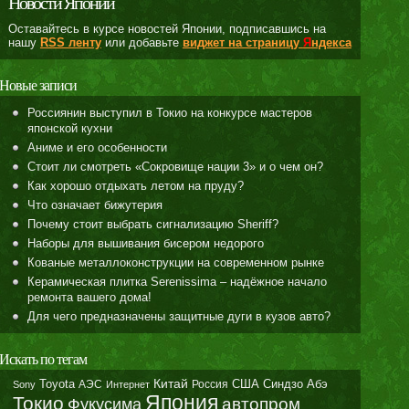
Новости Японии
Оставайтесь в курсе новостей Японии, подписавшись на
нашу
RSS ленту
или добавьте
виджет на страницу
Я
ндекса
Новые записи
Россиянин выступил в Токио на конкурсе мастеров
японской кухни
Аниме и его особенности
Стоит ли смотреть «Сокровище нации 3» и о чем он?
Как хорошо отдыхать летом на пруду?
Что означает бижутерия
Почему стоит выбрать сигнализацию Sheriff?
Наборы для вышивания бисером недорого
Кованые металлоконструкции на современном рынке
Керамическая плитка Serenissima – надёжное начало
ремонта вашего дома!
Для чего предназначены защитные дуги в кузов авто?
Искать по тегам
Toyota
Китай
Синдзо Абэ
АЭС
Россия
США
Sony
Интернет
Япония
Токио
автопром
Фукусима