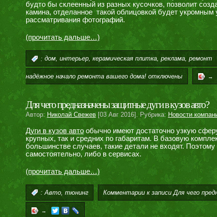
будто бы склеенный из разных кусочков, позволит созд
камина, отделанное такой облицовкой будет укромным у
рассматривания фотографий.
(прочитать дальше…)
,
,
,
,
:
дом
интерьер
керамическая плитка
реклама
ремонт
надёжное начало ремонта вашего дома!
отключены
→
Для чего предназначены защитные дуги в кузов авто?
Автор:
Николай Свежев
[03 Авг 2016]. Рубрика:
Новости компан
Дуги в кузов авто
обычно имеют достаточно узкую сферу 
крупных, так и средних по габаритам. В базовую комп
большинстве случаев, такие детали не входят. Поэтому
самостоятельно, либо в сервисах.
(прочитать дальше…)
,
Комментарии
к записи Для чего пре
:
Авто
тюнинг
→