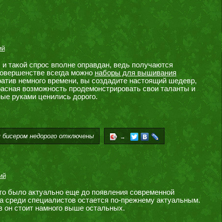
ий
и такой спрос вполне оправдан, ведь получаются
 совершенстве всегда можно
наборы для вышивания
ратив немного времени, вы создадите настоящий шедевр,
расная возможность продемонстрировать свои таланты и
ные руками ценились дорого.
 бисером недорого
отключены
→
ий
что было актуально еще до появления современной
ва среди специалистов остается по-прежнему актуальным.
тв он стоит намного выше остальных.