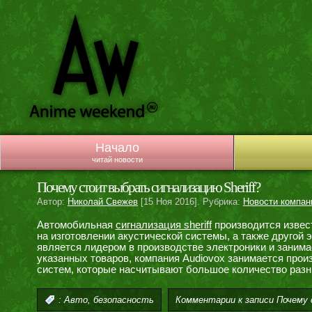
Начало
читай новости
Почему стоит выбрать сигнализацию Sheriff?
Автор:
Николай Свежев
[15 Ноя 2016]. Рубрика:
Новости компан
Автомобильная
сигнализация sheriff
производится извес
на изготовлении акустической системы, а также другой
является лидером в производстве электроники и заним
указанных товаров, компания Audiovox занимается про
систем, которые насчитывают большое количество раз
,
Комментарии
к записи Почему 
:
Авто
безопасность