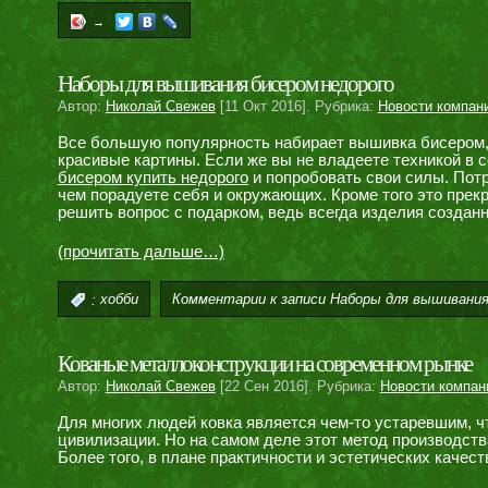
→
Наборы для вышивания бисером недорого
Автор:
Николай Свежев
[11 Окт 2016]. Рубрика:
Новости компан
Все большую популярность набирает вышивка бисером, 
красивые картины. Если же вы не владеете техникой в
бисером купить недорого
и попробовать свои силы. Пот
чем порадуете себя и окружающих. Кроме того это прек
решить вопрос с подарком, ведь всегда изделия создан
(прочитать дальше…)
Комментарии
к записи Наборы для вышивания
:
хобби
Кованые металлоконструкции на современном рынке
Автор:
Николай Свежев
[22 Сен 2016]. Рубрика:
Новости компан
Для многих людей ковка является чем-то устаревшим, 
цивилизации. Но на самом деле этот метод производст
Более того, в плане практичности и эстетических качес