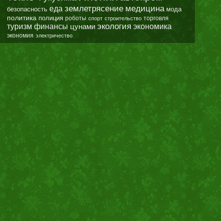
землетрясение
еда
медицина
безопасность
мода
политика
полиция
роботы
спорт
строительство
торговля
экология
туризм
финансы
цунами
экономика
экономия
электричество