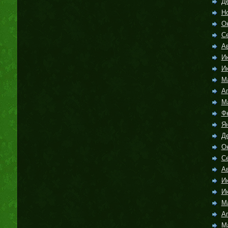
Д
Н
О
С
Ав
И
И
М
А
М
Ф
Я
Д
О
С
Ав
И
И
М
А
М