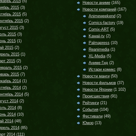
екабрь 2015
(5)
Новости аниме
(165)
оябрь 2015
(3)
Новости компаний
(167)
ктябрь 2015
(5)
Animeweekend
(2)
ентябрь 2015
(2)
Comics-factory
(19)
густ 2015
(3)
Comix-ART
(5)
юль 2015
(3)
Kawaii-tv
(2)
юнь 2015
(1)
Palmapress
(10)
ай 2015
(2)
Reanimedia
(1)
прель 2015
(1)
XL-Media
(5)
арт 2015
(2)
Аниме Гид
(2)
евраль 2015
(2)
Истари комикс
(8)
нварь 2015
(7)
Новости манги
(50)
екабрь 2014
(1)
Новости фильмов
(37)
ктябрь 2014
(2)
Новости Японии
(1 102)
ентябрь 2014
(5)
Происшествия
(91)
густ 2014
(2)
Рейтинги
(21)
юль 2014
(8)
События
(104)
юнь 2014
(10)
Фестивали
(49)
ай 2014
(48)
Юмор
(13)
прель 2014
(85)
арт 2014
(111)