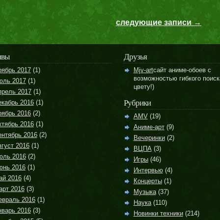
следующие записи →
ивы
Друзья
оябрь 2017
(1)
Mjv-art
сайт аниме-обоев с
возможностью гибкого поиск
юль 2017
(1)
цвету!)
прель 2017
(1)
Рубрики
екабрь 2016
(1)
оябрь 2016
(2)
AMV
(19)
ктябрь 2016
(1)
Аниме-арт
(9)
ентябрь 2016
(2)
Вечеринки
(2)
густ 2016
(1)
ВЦПА
(3)
юль 2016
(2)
Игры
(46)
юнь 2016
(1)
Интервью
(4)
ай 2016
(4)
Концерты
(1)
арт 2016
(3)
Музыка
(37)
евраль 2016
(1)
Наука
(110)
нварь 2016
(3)
Новинки техники
(214)