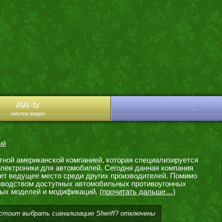
AW-tv
...
смотри видео
ий
тной американской компанией, которая специализируется
 электроники для автомобилей. Сегодня данная компания
ает ведущее место среди других производителей. Помимо
изводством доступных автомобильных противоугонных
ных моделей и модификаций.
(прочитать дальше…)
стоит выбрать сигнализацию Sheriff?
отключены