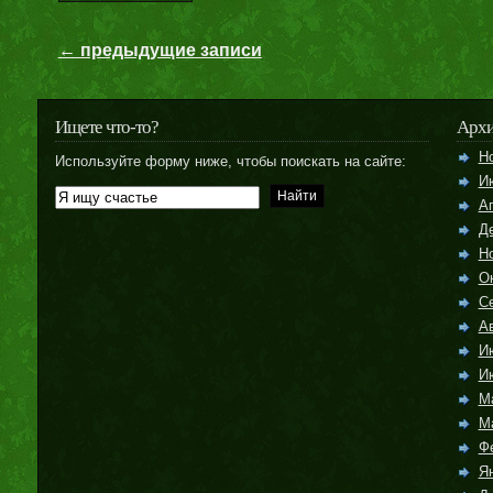
← предыдущие записи
Ищете что-то?
Арх
Н
Используйте форму ниже, чтобы поискать на сайте:
И
А
Д
Н
О
С
Ав
И
И
М
М
Ф
Я