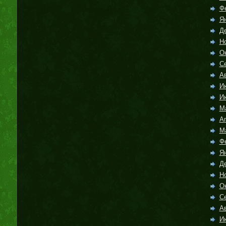
Ф
Я
Д
Н
О
С
Ав
И
И
М
А
М
Ф
Я
Д
Н
О
С
Ав
И