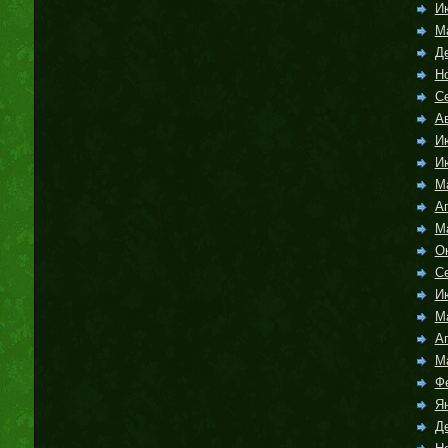
И
М
Д
Н
С
Ав
И
И
М
А
М
О
С
И
М
А
М
Ф
Я
Д