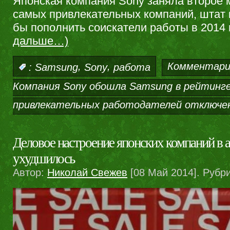
Японская компания Sony заняла второе м
самых привлекательных компаний, штат 
бы пополнить соискатели работы в 2014 
дальше…)
,
,
Комментари
:
Samsung
Sony
работа
Компания Sony обошла Samsung в рейтинг
привлекательных работодателей
отключе
Деловое настроение японских компаний в 
ухудшилось
Автор:
Николай Свежев
[08 Май 2014]. Рубр