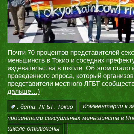
Почти 70 процентов представителей сек
меньшинств в Токио и соседних префект
издевательства в школе. Об этом стало 
проведенного опроса, который организо
представители местного ЛГБТ-сообщест
дальше…)
,
,
Комментарии
к з
:
дети
ЛГБТ
Токио
процентами сексуальных меньшинств в Япо
школе
отключены