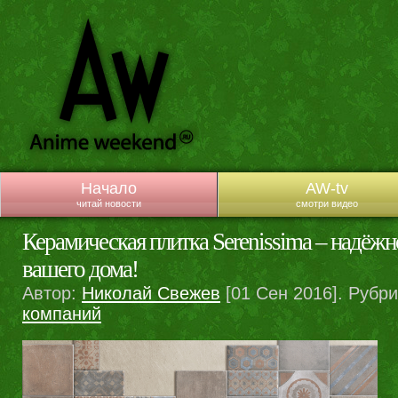
Начало
AW-tv
читай новости
смотри видео
Керамическая плитка Serenissima – надёжн
вашего дома!
Автор:
Николай Свежев
[01 Сен 2016]. Рубр
компаний