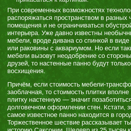
При современных возможностях техноло
распоряжаться пространством в разных 
помещения и не ограничиваться обустро
интерьера. Уже давно известны необыч
мебели, вроде дивана со спинкой в виде
или раковины с аквариумом. Но если та
мебели вызовут неодобрение со стороны
друзей, то настенные панно будут тольк
восхищения.
Причём, если стоимость мебели-трансф
заоблачная, то стоимость плитки вполне
плитку настенную — значит позаботитьс
долговечном оформлении стен. Кстати, з
самое известное панно находится в горо
Торжественное шествие рассказывает т
историю Саксонии. Шедевр из 25 тысяч к