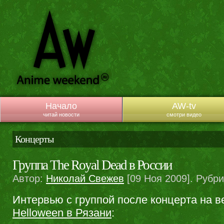
Начало
AW-tv
читай новости
смотри видео
Концерты
Группа The Royal Dead в России
Автор:
Николай Свежев
[09 Ноя 2009]. Рубр
Интервью с группой после концерта на 
Helloween в Рязани
: