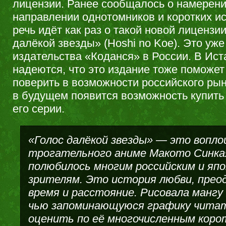
лицензии. Ранее сообщалось о намерени
направлении однотомников и коротких ис
речь идёт как раз о такой новой лицензи
далёкой звезды» (Hoshi no Koe). Это уж
издательства «Коданся» в России. В Ист
надеются, что это издание тоже поможе
поверить в возможности российского рын
в будущем появится возможность купить
его серии.
«Голос далёкой звезды» — это вопло
трогательного аниме Макото Синка
полюбилось многим российским и яп
зрителям. Это история любви, пре
время и расстояние. Рисовала мангу
чью запоминающуюся графику читат
оценить по её многочисленным коро