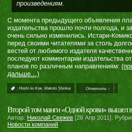
произведениям.
С момента предыдущего объявления пл
издательства прошло почти полгода, и з
очень сильно изменились. Истари-Комик
перед своими читателями за столь долг
вестей от любимого издателя качественн
последуют комментарии издательства о
планов по различным направлениям:
(пр
дальше…)
,
:
Hoshi no Koe
Makoto Shinkai
Ответить ↑
Второй том манги «Одной крови» вышел в
Автор:
Николай Свежев
[28 Апр 2011]. Рубри
Новости компаний