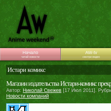
Начало
AW-tv
читай новости
смотри видео
Истари комикс
Магазин издательства Истари-комикс прек
Автор:
Николай Свежев
[17 Июл 2011]. Рубр
Новости компаний