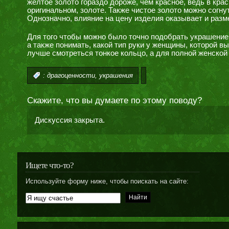
желтое золото гораздо дороже, чем красное, ведь в кра
оригинальном, золоте. Также чистое золото можно согну
Однозначно, влияние на цену изделия оказывает и разме
Для того чтобы можно было точно подобрать украшение
а также понимать, какой тип руки у женщины, которой в
лучше смотреться тонкое кольцо, а для полной женской
,
:
драгоценности
украшения
Скажите, что вы думаете по этому поводу?
Дискуссия закрыта.
Ищете что-то?
Используйте форму ниже, чтобы поискать на сайте: