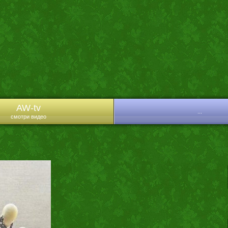
AW-tv
...
смотри видео