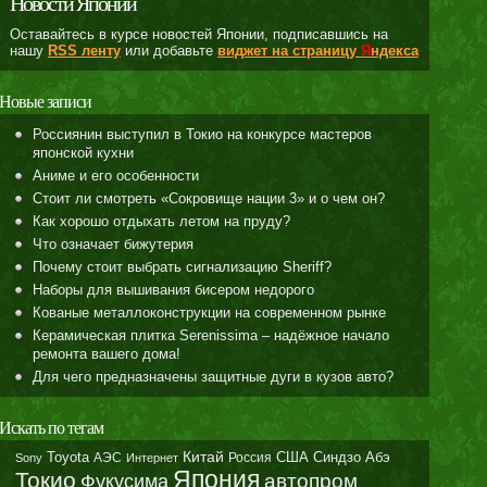
Новости Японии
Оставайтесь в курсе новостей Японии, подписавшись на
нашу
RSS ленту
или добавьте
виджет на страницу
Я
ндекса
Новые записи
Россиянин выступил в Токио на конкурсе мастеров
японской кухни
Аниме и его особенности
Стоит ли смотреть «Сокровище нации 3» и о чем он?
Как хорошо отдыхать летом на пруду?
Что означает бижутерия
Почему стоит выбрать сигнализацию Sheriff?
Наборы для вышивания бисером недорого
Кованые металлоконструкции на современном рынке
Керамическая плитка Serenissima – надёжное начало
ремонта вашего дома!
Для чего предназначены защитные дуги в кузов авто?
Искать по тегам
Toyota
Китай
Синдзо Абэ
АЭС
Россия
США
Sony
Интернет
Япония
Токио
автопром
Фукусима