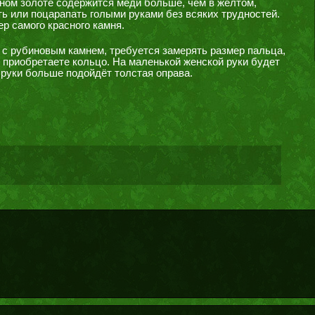
сном золоте содержится меди больше, чем в желтом,
ть или поцарапать голыми руками без всяких трудностей.
р самого красного камня.
 с рубиновым камнем, требуется замерять размер пальца,
ы приобретаете кольцо. На маленькой женской руки будет
 руки больше подойдёт толстая оправа.