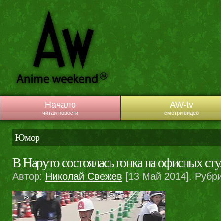
Начало
AW-tv
читай новости
смотри видео
Юмор
В Наруто состоялась гонка на офисных сту
Автор:
Николай Свежев
[13 Май 2014]. Рубр