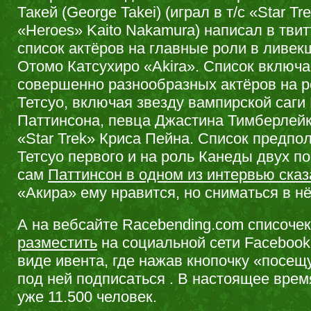
Такей (George Takei) (играл в т/с «Star Tr
«Heroes» Kaito Nakamura) написал в тви
список актёров на главные роли в ливек
Отомо Катсухиро «Akira». Список включа
совершенно разнообразных актёров на р
Тетсуо, включая звезду вампирской саги
Паттинсона, певца Джастина Тимберлейка
«Star Trek» Криса Пейна. Список предпол
Тетсуо первого и на роль Канеды двух по
сам
Паттинсон в одном из интервью сказ
«Акира» ему нравится, но сниматься в нё
А на вебсайте Racebending.com списоче
разместить
на социальной сети Facebook
виде ивента, где нажав кнопочку «посещ
под ней подписаться . В настоящее врем
уже 11.500 человек.