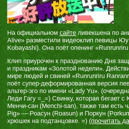
На официальном
сайте
ливекшена по ани
Alive» разместили видеоклип певицы Юу
Kobayashi). Она поёт опенинг «Runrunriru
Клип приурочен к празднованию Дня защ
и праздникам «Золотой недели». Действ
мире людей и свиней «Runrunriru Ranranr
поёт супер-деформированная версия пев
альтер-эго по имени «Lady Yu». (очередн
Леди Гагу =_=) Свинку, которая бегает с
Менчи-сан (Menchi-san), также там есть 
Pig» — Роасун (Roasun) и Поркун (Porkun
хрюшек на подтанцовке. =)
(прочитать 