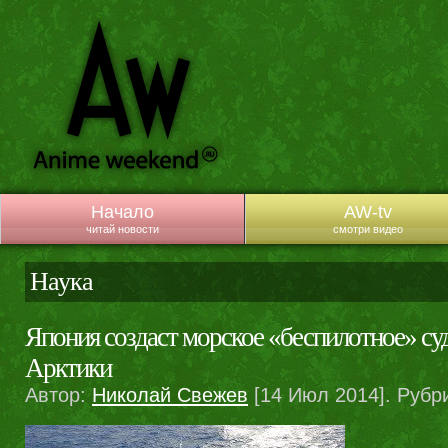
Начало
AW-tv
читай новости
смотри видео
Наука
Япония создаст морское «беспилотное» су
Арктики
Автор:
Николай Свежев
[14 Июл 2014]. Рубр