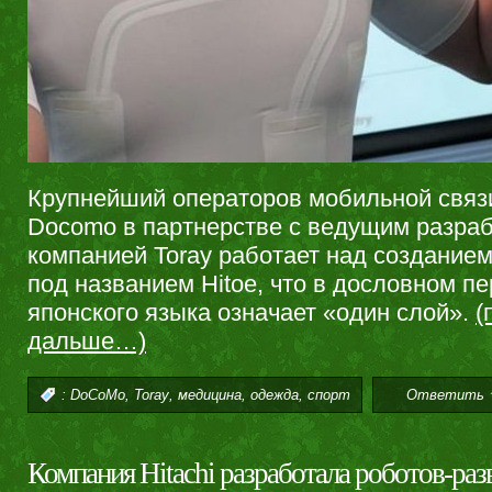
Крупнейший операторов мобильной связ
Docomo в партнерстве с ведущим разра
компанией Toray работает над создание
под названием Hitoe, что в дословном п
японского языка означает «один слой».
(
дальше…)
,
,
,
,
:
DoCoMo
Toray
медицина
одежда
спорт
Ответить 
Компания Hitachi разработала роботов-ра