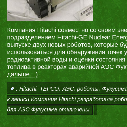
Компания Hitachi совместно со своим эн
подразделением Hitachi-GE Nuclear Ener
выпуске двух новых роботов, которые бу
использоваться для обнаружения точек у
радиоактивной воды и оценки состояния
топлива в реакторах аварийной АЭС Фу
дальше…)
,
,
,
,
:
Hitachi
TEPCO
АЭС
роботы
Фукусим
к записи Компания Hitachi разработала роб
для АЭС Фукусима
отключены