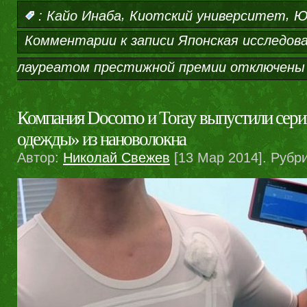
,
,
:
Кайо Инаба
Киотский университет
Ю
Комментарии
к записи Японская исследо
лауреатом престижной премии
отключены
Компания Docomo и Toray выпустили сер
одежды» из нановолокна
Автор:
Николай Свежев
[13 Мар 2014]. Рубр