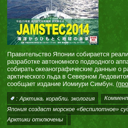
Правительство Японии собирается реали
разработке автономного подводного аппа
собирать океанографические данные о 
арктического льда в Северном Ледовито
сообщает издание Иомиури Симбун.
(пр
,
,
Коммен
:
Арктика
корабли
экология
Япония создаст морское «беспилотное» суд
Арктики
отключены