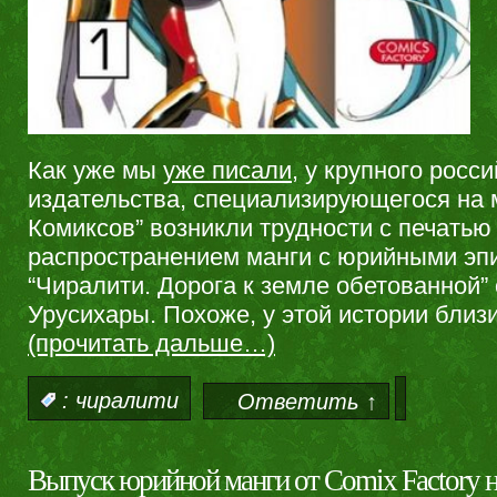
Как уже мы
уже писали
, у крупного росс
издательства, специализирующегося на 
Комиксов” возникли трудности с печать
распространением манги с юрийными эп
“Чиралити. Дорога к земле обетованной”
Урусихары. Похоже, у этой истории близи
(прочитать дальше…)
:
чиралити
Ответить ↑
Выпуск юрийной манги от Comix Factory 