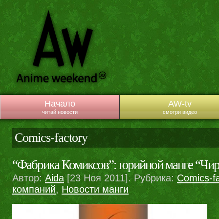
Начало
AW-tv
читай новости
смотри видео
Comics-factory
“Фабрика Комиксов”: юрийной манге “Чи
Автор:
Aida
[23 Ноя 2011]. Рубрика:
Comics-fa
компаний
,
Новости манги