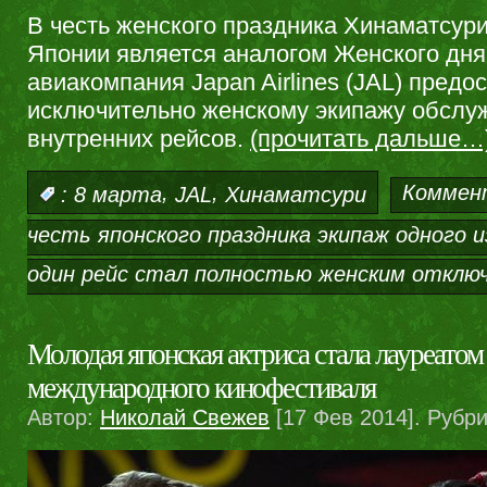
В честь женского праздника Хинаматсури
Японии является аналогом Женского дня
авиакомпания Japan Airlines (JAL) предо
исключительно женскому экипажу обслуж
внутренних рейсов.
(прочитать дальше…
,
,
Коммен
:
8 марта
JAL
Хинаматсури
честь японского праздника экипаж одного 
один рейс стал полностью женским
отклю
Молодая японская актриса стала лауреатом
международного кинофестиваля
Автор:
Николай Свежев
[17 Фев 2014]. Рубр