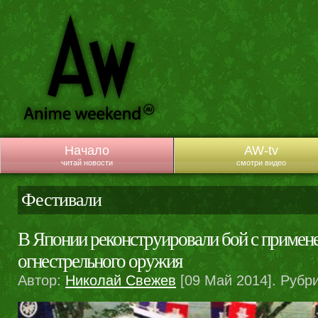
Начало
AW-tv
читай новости
смотри видео
Фестивали
В Японии реконструировали бой с примен
огнестрельного оружия
Автор:
Николай Свежев
[09 Май 2014]. Рубр