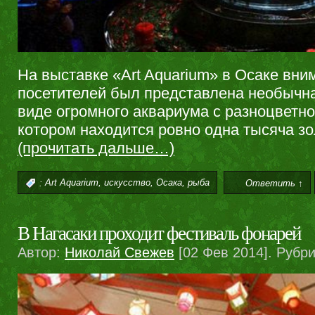
На выставке «Art Aquarium» в Осаке вн
посетителей был представлена необычн
виде огромного аквариума с разноцветно
котором находится ровно одна тысяча з
(прочитать дальше…)
,
,
,
:
Art Aquarium
искусство
Осака
рыба
Ответить ↑
В Нагасаки проходит фестиваль фонарей
Автор:
Николай Свежев
[02 Фев 2014]. Рубр