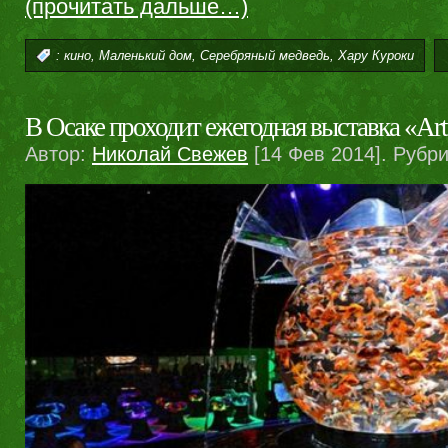
(прочитать дальше…)
,
,
,
:
кино
Маленький дом
Серебряный медведь
Хару Куроки
В Осаке проходит ежегодная выставка «Ar
Автор:
Николай Свежев
[14 Фев 2014]. Рубр