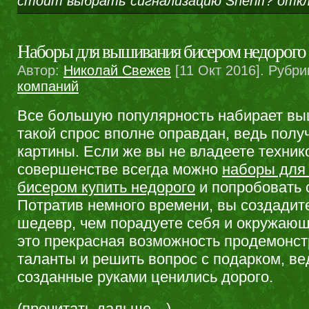
стоит выбрать сигнализацию Sheriff?
откл
Наборы для вышивания бисером недорого
Автор:
Николай Свежев
[11 Окт 2016]. Рубри
компаний
Все большую популярность набирает вы
такой спрос вполне оправдан, ведь пол
картины. Если же вы не владеете техник
совершенстве всегда можно
наборы для
бисером купить недорого
и попробовать 
Потратив немного времени, вы создадит
шедевр, чем порадуете себя и окружающ
это прекрасная возможность продемонст
таланты и решить вопрос с подарком, ве
созданные руками ценились дорого.
(прочитать дальше…)