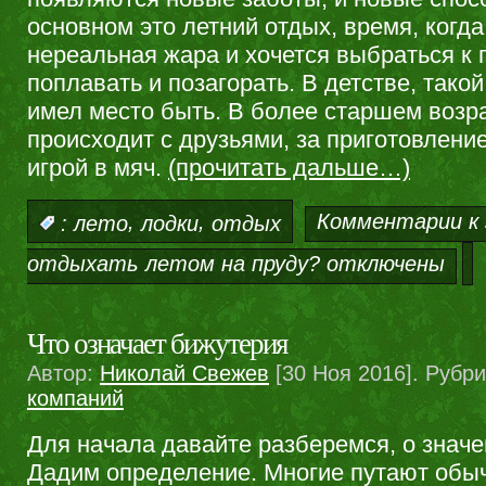
основном это летний отдых, время, когда
нереальная жара и хочется выбраться к 
поплавать и позагорать. В детстве, тако
имел место быть. В более старшем возра
происходит с друзьями, за приготовлен
игрой в мяч.
(прочитать дальше…)
,
,
Комментарии
к 
:
лето
лодки
отдых
отдыхать летом на пруду?
отключены
Что означает бижутерия
Автор:
Николай Свежев
[30 Ноя 2016]. Рубр
компаний
Для начала давайте разберемся, о знач
Дадим определение. Многие путают об