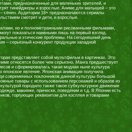
ами, предназначенные для маленьких зрителей, и
трят тинейджеры и взрослые. Аниме для малышей – это
 – сёнен. Аудитории 18+ предназначаются сериалы
льствием смотрят и дети, и взрослые.
иалами, но и полнометражными рисованными фильмами,
гут показаться наивными лишь на первый взгляд.
ральные и этические проблемы. На сегодняшний день
ия – серьезный конкурент продукции западной
торая представляет собой мультфильм в картинках. Это
ниме относятся более чем серьезно. Манга предшествует
иксов и сформировалась такая модная ныне культура
то японское явление. Японская анимация получила
еди современных поклонников данной культуры большой
можные товары с использованием персонажей и образов из
культурой породило также такое субкультурное движение
дежде, макияже, прическе, поведении и т.д. В Японии есть
нков, торгующих реквизитом для косплея и товарами