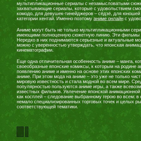
мультипликационные сериалы с незамысловатыми сюжет
захватывающие сериалы, которые с удовольствием смо
комодо, для девушек-тинейджеров – сёдзё, для юношей
категории хентай. Именно поэтому
аниме онлайн
с удово
Аниме могут быть не только мультипликационными сер
имеющими полноценную сюжетную линию. Эти фильмы мо
Нередко в них поднимаются серьезные и актуальные мо
можно с уверенностью утверждать, что японская анимац
кинематографии.
Еще одна отличительная особенность аниме – манга, ко
своеобразные японские комиксы, к которым на родине а
появлению аниме и именно на основе этих японских ком
аниме. При этом мода на аниме – это уже не только чис
мировую известность и стала модной во всем мире. Ср
популярностью пользуются аниме игры, а также всевоз
известных фильмов. Увлечение японской анимационной 
как косплей – следование выбранному герою во всем: в о
немало специализированных торговых точек и целых ры
соответствующей тематики.