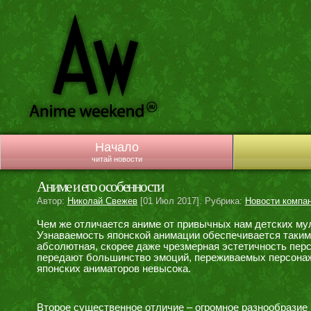
Начало
читай новости
Аниме и его особенности
Автор:
Николай Свежев
[01 Июл 2017]. Рубрика:
Новости компа
Чем же отличается аниме от привычных нам детских му
Узнаваемость японской анимации обеспечивается таким
абсолютная, скорее даже чрезмерная эстетичность пер
передают большинство эмоций, переживаемых персонаж
японских аниматоров невысока.
Второе существенное отличие – огромное разнообразие 