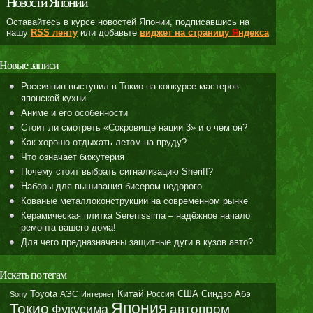
Новости Японии
Оставайтесь в курсе новостей Японии, подписавшись на
нашу
RSS ленту
или добавьте
виджет на страницу
Я
ндекса
Новые записи
Россиянин выступил в Токио на конкурсе мастеров
японской кухни
Аниме и его особенности
Стоит ли смотреть «Сокровище нации 3» и о чем он?
Как хорошо отдыхать летом на пруду?
Что означает бижутерия
Почему стоит выбрать сигнализацию Sheriff?
Наборы для вышивания бисером недорого
Кованые металлоконструкции на современном рынке
Керамическая плитка Serenissima – надёжное начало
ремонта вашего дома!
Для чего предназначены защитные дуги в кузов авто?
Искать по тегам
Toyota
Китай
Синдзо Абэ
АЭС
Россия
США
Sony
Интернет
Япония
Токио
автопром
Фукусима