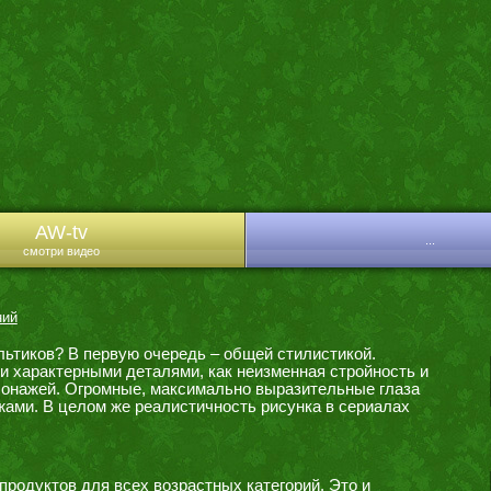
AW-tv
...
смотри видео
ний
льтиков? В первую очередь – общей стилистикой.
и характерными деталями, как неизменная стройность и
сонажей. Огромные, максимально выразительные глаза
ами. В целом же реалистичность рисунка в сериалах
продуктов для всех возрастных категорий. Это и