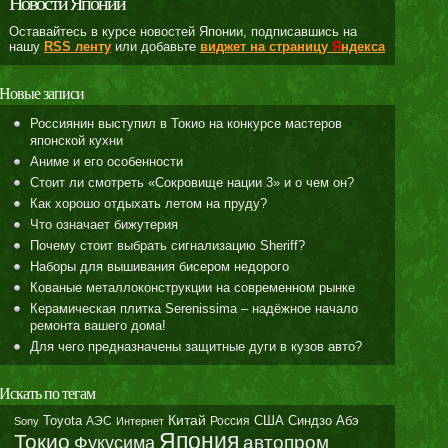
Новости Японии
Оставайтесь в курсе новостей Японии, подписавшись на
нашу
RSS ленту
или добавьте
виджет на страницу
Я
ндекса
Новые записи
Россиянин выступил в Токио на конкурсе мастеров
японской кухни
Аниме и его особенности
Стоит ли смотреть «Сокровище нации 3» и о чем он?
Как хорошо отдыхать летом на пруду?
Что означает бижутерия
Почему стоит выбрать сигнализацию Sheriff?
Наборы для вышивания бисером недорого
Кованые металлоконструкции на современном рынке
Керамическая плитка Serenissima – надёжное начало
ремонта вашего дома!
Для чего предназначены защитные дуги в кузов авто?
Искать по тегам
Toyota
Китай
Синдзо Абэ
АЭС
Россия
США
Sony
Интернет
Япония
Токио
автопром
Фукусима