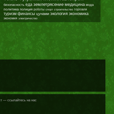
землетрясение
еда
медицина
безопасность
мода
политика
полиция
роботы
спорт
строительство
торговля
экология
туризм
финансы
цунами
экономика
экономия
электричество
кст — ссылайтесь на нас