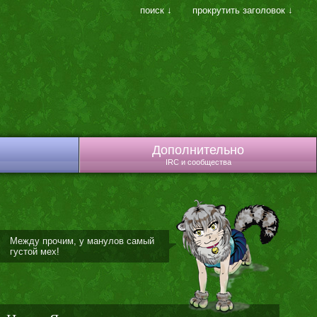
поиск ↓
прокрутить заголовок ↓
Дополнительно
IRC и сообщества
Между прочим, у манулов самый
густой мех!