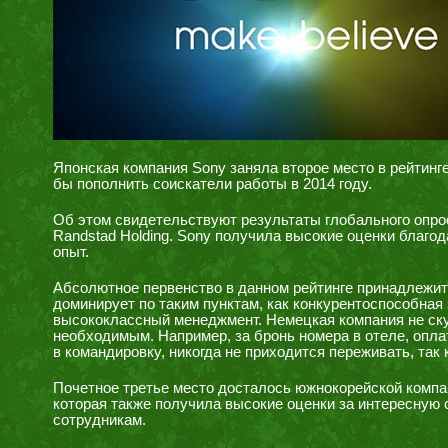
Японская компания Sony заняла второе место в рейтинг
бы пополнить соискатели работы в 2014 году.
Об этом свидетельствуют результаты глобального опрос
Randstad Holding. Sony получила высокие оценки благо
опыт.
Абсолютное первенство в данном рейтинге принадлежи
доминирует по таким пунктам, как конкурентоспособная 
высококлассный менеджмент. Немецкая компания не ску
необходимым. Например, за бронь номера в отеле, опл
в командировку, никогда не приходится переживать, так
Почетное третье место досталось южнокорейской компа
которая также получила высокие оценки за интересную 
сотрудникам.