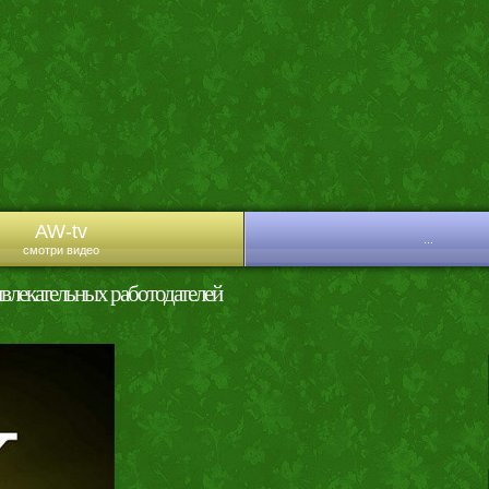
AW-tv
...
смотри видео
влекательных работодателей