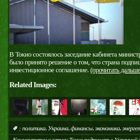
В Токио состоялось заседание кабинета минист
было принято решение о том, что страна подпи
инвестиционное соглашение.
(прочитать дальш
Related Images:
,
,
,
,
:
политика
Украина
финансы
экономика
энерге
Комментарии
к записи Токио подпишет с Украиной