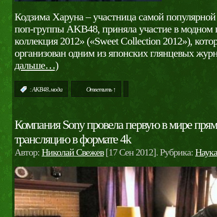
Кодзима Харуна – участница самой популярной
поп-группы AKB48, приняла участие в модном 
коллекция 2012» («Sweet Collection 2012»), кот
организован одним из японских глянцевых жур
дальше…)
,
:
AKB48
мода
Ответить ↑
Компания Sony провела первую в мире пря
трансляцию в формате 4k
Автор:
Николай Свежев
[17 Сен 2012]. Рубрика:
Наук