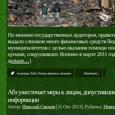
По мнению государственных аудиторов, правит
выдало слишком много финансовых средств бю
муниципалитетов с целью оказания помощи пос
цунами, сокрушивших Японию в марте 2011 год
дальше…)
,
,
,
,
:
политика
Тиба
Тотиги
финансы
экономия
Ответить ↑
Абэ ужесточает меры к лицам, допустившим
информации
Автор:
Николай Свежев
[31 Окт 2013]. Рубрика:
Ново