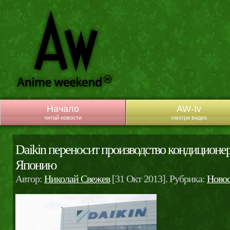
Начало
AW-tv
читай новости
смотри видео
Daikin переносит производство кондиционер
Японию
Автор:
Николай Свежев
[31 Окт 2013]. Рубрика:
Ново