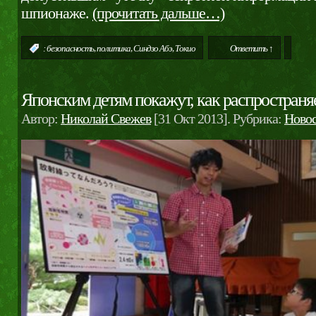
шпионаже.
(прочитать дальше…)
,
,
,
:
безопасность
политика
Синдзо Абэ
Токио
Ответить ↑
Японским детям покажут, как распространя
Автор:
Николай Свежев
[31 Окт 2013]. Рубрика:
Ново