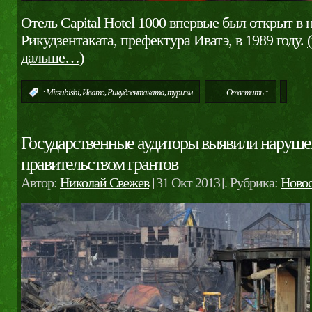
Отель Capital Hotel 1000 впервые был открыт в
Рикудзентаката, префектура Иватэ, в 1989 году.
дальше…)
,
,
,
:
Mitsubishi
Иватэ
Рикудзентаката
туризм
Ответить ↑
Государственные аудиторы выявили наруше
правительством грантов
Автор:
Николай Свежев
[31 Окт 2013]. Рубрика:
Ново