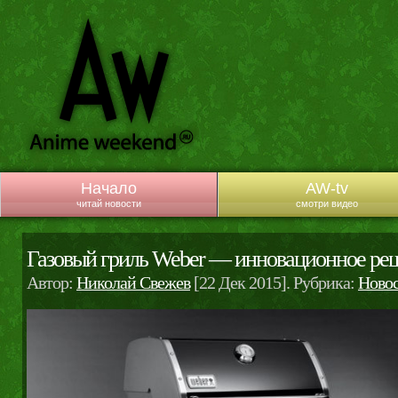
Начало
AW-tv
читай новости
смотри видео
Газовый гриль Weber — инновационное ре
Автор:
Николай Свежев
[22 Дек 2015]. Рубрика:
Ново