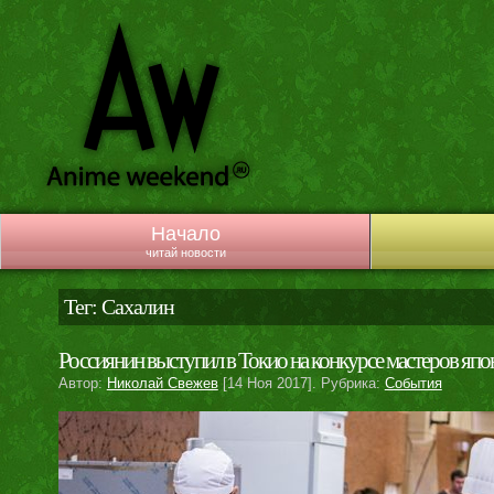
Начало
читай новости
Тег: Сахалин
Россиянин выступил в Токио на конкурсе мастеров япо
Автор:
Николай Свежев
[14 Ноя 2017]. Рубрика:
События