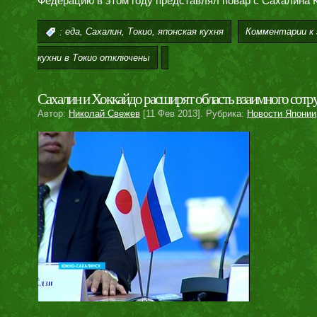
Федерацию в этом году представлял повар с Сахалина 
,
,
,
Комментарии
к 
:
еда
Сахалин
Токио
японская кухня
кухни в Токио
отключены
Сахалин и Хоккайдо расширят область взаимного сотр
Автор:
Николай Свежев
[11 Фев 2013]. Рубрика:
Новости Японии