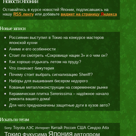
Новости Японии
Оставайтесь в курсе новостей Японии, подписавшись на
нашу
RSS ленту
или добавьте
виджет на страницу
Я
ндекса
Новые записи
Россиянин выступил в Токио на конкурсе мастеров
японской кухни
Аниме и его особенности
Стоит ли смотреть «Сокровище нации 3» и о чем он?
Как хорошо отдыхать летом на пруду?
Что означает бижутерия
Почему стоит выбрать сигнализацию Sheriff?
Наборы для вышивания бисером недорого
Кованые металлоконструкции на современном рынке
Керамическая плитка Serenissima – надёжное начало
ремонта вашего дома!
Для чего предназначены защитные дуги в кузов авто?
Искать по тегам
Toyota
Китай
Синдзо Абэ
АЭС
Россия
США
Sony
Интернет
Япония
Токио
автопром
Фукусима