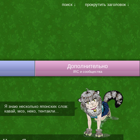
поиск ↓
прокрутить заголовок ↓
Дополнительно
IRC и сообщества
Я знаю несколько японских слов:
кавай, моэ, неко, тентакли...