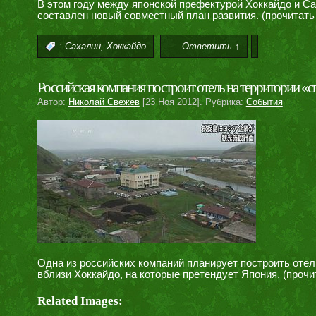
В этом году между японской префектурой Хоккайдо и С
составлен новый совместный план развития.
(прочитат
,
:
Сахалин
Хоккайдо
Ответить ↑
Российская компания построит отель на территории «
Автор:
Николай Свежев
[23 Ноя 2012]. Рубрика:
События
Одна из российских компаний планирует построить оте
вблизи Хоккайдо, на которые претендует Япония.
(проч
Related Images: