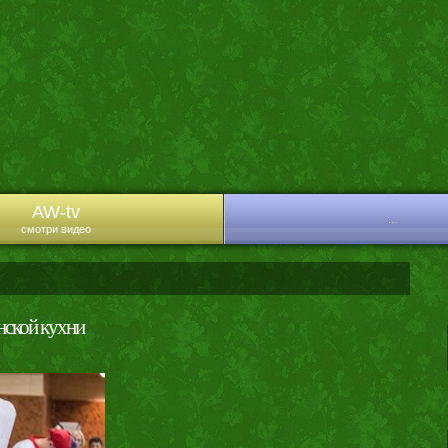
AW-tv
...
смотри видео
нской кухни