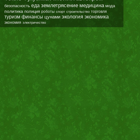
землетрясение
еда
медицина
безопасность
мода
политика
полиция
роботы
спорт
строительство
торговля
экология
туризм
финансы
цунами
экономика
экономия
электричество