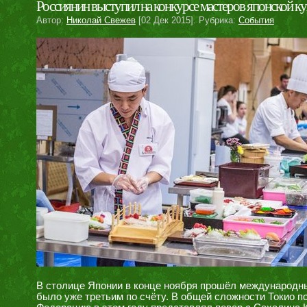
Россиянин выступил на конкурсе мастеров японской ку
Автор:
Николай Свежев
[02 Дек 2015]. Рубрика:
События
В столице Японии в конце ноября прошёл международны
было уже третьим по счёту. В общей сложности Токио п