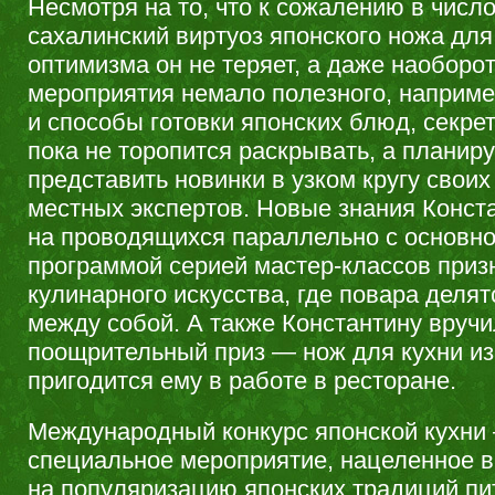
Несмотря на то, что к сожалению в числ
сахалинский виртуоз японского ножа для
оптимизма он не теряет, а даже наоборот
мероприятия немало полезного, наприм
и способы готовки японских блюд, секре
пока не торопится раскрывать, а планир
представить новинки в узком кругу своих
местных экспертов. Новые знания Конст
на проводящихся параллельно с основно
программой серией мастер-классов приз
кулинарного искусства, где повара деля
между собой. А также Константину вруч
поощрительный приз — нож для кухни из
пригодится ему в работе в ресторане.
Международный конкурс японской кухни
специальное мероприятие, нацеленное в
на популяризацию японских традиций пит