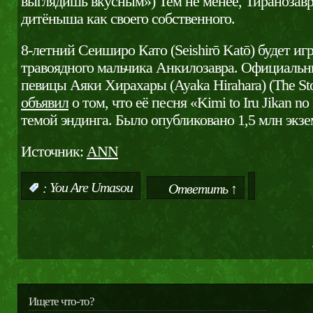
выглядишь вкусным») Тем не менее, Тиранозав
дитёныша как своего собственного.
8-летний Сеиширо Като (Seishirō Katō) будет игр
травоядного мальчика Анкилозавра. Официальн
певицы Аяки Хирахары (Ayaka Hirahara) (The Sto
объявил
о том, что её песня «Kimi to Iru Jikan no
темой эндинга. Было опубликовано 1,5 млн экзе
Источник:
ANN
:
You Are Umasou
Ответить ↑
Ищете что-то?