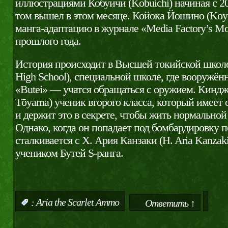
иллюстрациями Кобуичи (Kobuichi) начиная с 20
том вышел в этом месяце. Койока Йошино (Koyo
манга-адаптацию в журнале «Media Factory’s Mo
прошлого года.
История происходит в Высшей токийской школе 
High School), специальной школе, где вооружё
«Butei» — учатся обращаться с оружием. Кинджи
Tōyama) ученик второго класса, который имеет
и держит это в секрете, чтобы жить нормально
Однако, когда он попадает под бомбардировку п
сталкивается с Х. Ария Канзаки (H. Aria Kanza
учеником Бутей S-ранга.
:
Aria the Scarlet Ammo
Ответить ↑