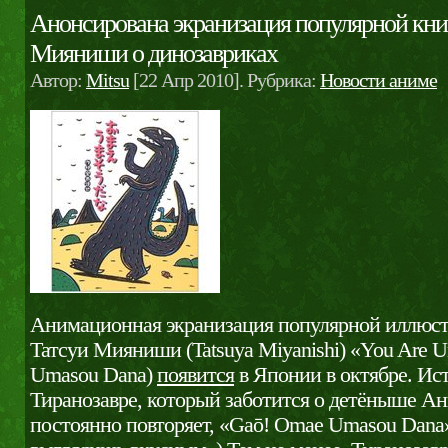
Анонсирована экранизация популярной кни
Мияниши о динозавриках
Автор:
Mitsu
[22 Апр 2010]. Рубрика:
Новости аниме
Анимационная экранизация популярной иллюст
Татсуи Мияниши (Tatsuya Miyanishi) «You Are 
Umasou Dana)
появится
в Японии в октябре. Ист
Тиранозавре, который заботится о детёныше Ан
постоянно повторяет, «Gaō! Omae Umasou Dana»