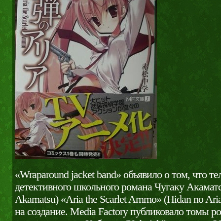
«Wraparound jacket band» объявило о том, что т
детективного школьного романа Чугаку Акамат
Akamatsu) «Aria the Scarlet Ammo» (Hidan no Ar
на создание. Media Factory публиковало томы р