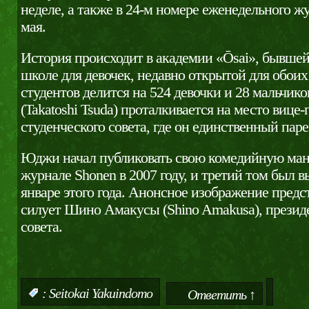
неделе, а также в 24-м номере еженедельного жу
мая.
История происходит в академии «Ōsai», бывше
школе для девочек, недавно открытой для обоих
студентов делится на 524 девочки и 28 мальчик
(Takatoshi Tsuda) проталкивается на место вице
студенческого совета, где он единственный пар
Юджи начал публиковать свою комедийную ман
журнале Shonen в 2007 году, и третий том был 
январе этого года. Анонсное изображение предс
силует Шино Амакусы (Shino Amakusa), президе
совета.
:
Seitokai Yakuindomo
Ответить ↑