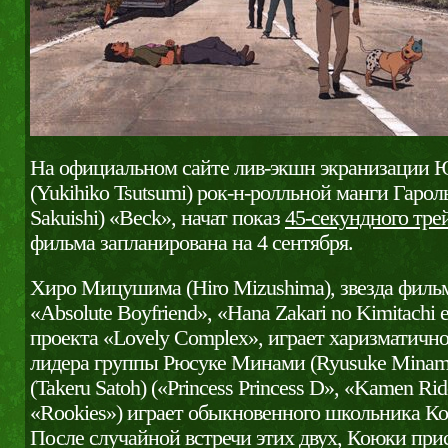
На официальном сайте лив-экшн экранизации
(Yukihiko Tsutsumi) рок-н-ролльной манги Гаро
Sakuishi) «Beck», начат показ
45-секундного тре
фильма запланирована на 4 сентября.
Хиро Мицушима (Hiro Mizushima), звезда филь
«Absolute Boyfriend», «Hana Zakari no Kimitachi e
проекта «Lovely Complex», играет харизматично
лидера группы Рюсуке Минами (Ryusuke Minami)
(Takeru Satoh) («Princess Princess D», «Kamen Ri
«Rookies») играет обыкновенного школьника Ко
После случайной встречи этих двух, Коюки прис