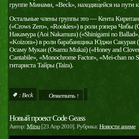
группе Минами, «Beck», находящейся на пути к
Остальные члены группы это — Кента Киритани 
(«Crows Zero», «Rookies») в роли рэпера Чибы (
Накамура (Aoi Nakamura) («Shinigami no Ballad»
«Koizora») в роли барабанщика Юджи Сакурая (Yu
Осаму Мукаи (Osamu Mukai) («Honey and Clove
Cantabile», «Monochrome Factor», «Mei-chan no Sh
гитариста Тайры (Taira).
:
Beck
Ответить ↑
Новый проект Code Geass
Автор:
Mitsu
[23 Апр 2010]. Рубрика:
Новости аниме