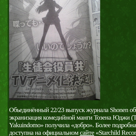
Объединённый 22/23 выпуск журнала Shonen объ
экранизация комедийной манги Тозена Юджи (Toz
Yakuindomo» получила «добро». Более подробн
доступна на официальном
сайте
«Starchild Rec