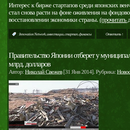
Интерес к бирже стартапов среди японских вен
стал снова расти на фоне оживления на фондов
восстановлении экономики страны.
(прочитать
,
,
,
:
Innovation Network
инвестиции
стартап
финансы
Ответить ↑
Правительство Японии отберет у муниципал
млрд. долларов
Автор:
Николай Свежев
[31 Янв 2014]. Рубрика:
Ново