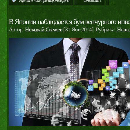
,
,
,
:
Fujifilm
iPhone
принтер
телефоны
Ответить ↑
В Японии наблюдается бум венчурного инв
Автор:
Николай Свежев
[31 Янв 2014]. Рубрика:
Ново