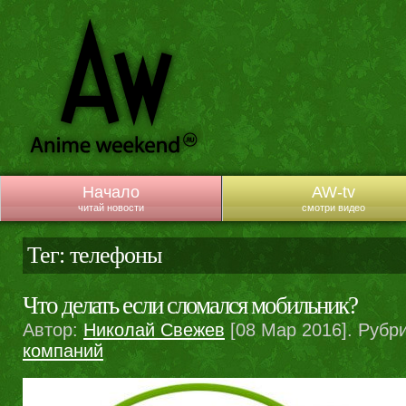
Начало
AW-tv
читай новости
смотри видео
Тег: телефоны
Что делать если сломался мобильник?
Автор:
Николай Свежев
[08 Мар 2016]. Рубр
компаний