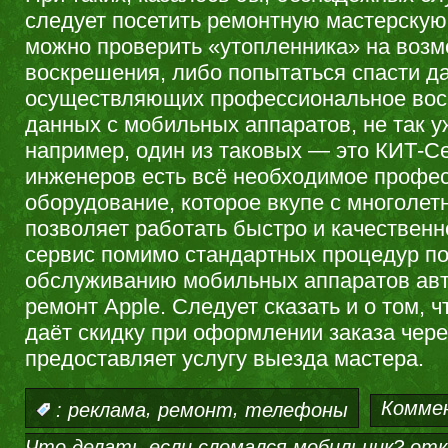
следует посетить ремонтную мастерскую
можно проверить «утопленника» на возм
воскрешения, либо попытаться спасти д
осуществляющих профессиональное вос
данных с мобильных аппаратов, не так у
например, один из таковых — это КИТ-Се
инженеров есть всё необходимое профе
оборудование, которое вкупе с многоле
позволяет работать быстро и качественн
сервис помимо стандартных процедур по
обслуживанию мобильных аппаратов авт
ремонт Apple. Следует сказать и о том, 
даёт скидку при оформлении заказа через
предоставляет услугу выезда мастера.
,
,
Комме
:
реклама
ремонт
телефоны
Что делать если сломался мобильник?
отк