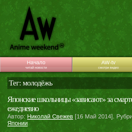
Начало
AW-tv
читай новости
смотри видео
Тег: молодёжь
Японские школьницы «зависают» за смарт
ежедневно
Автор:
Николай Свежев
[16 Май 2014]. Рубр
Японии