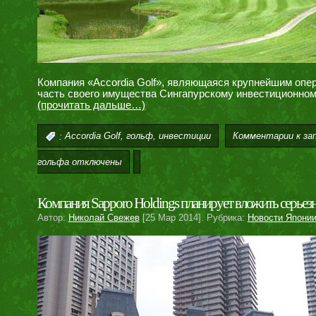
Компания «Accordia Golf», являющаяся крупнейшим опе
часть своего имущества Сингапурскому инвестиционному
(прочитать дальше…)
,
,
Комментарии
к за
:
Accordia Golf
гольф
инвестиции
гольфа
отключены
Компания Sapporo Holdings планирует вложить серьез
Автор:
Николай Свежев
[25 Мар 2014]. Рубрика:
Новости Япони