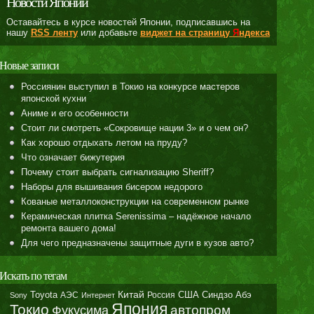
Новости Японии
Оставайтесь в курсе новостей Японии, подписавшись на
нашу
RSS ленту
или добавьте
виджет на страницу
Я
ндекса
Новые записи
Россиянин выступил в Токио на конкурсе мастеров
японской кухни
Аниме и его особенности
Стоит ли смотреть «Сокровище нации 3» и о чем он?
Как хорошо отдыхать летом на пруду?
Что означает бижутерия
Почему стоит выбрать сигнализацию Sheriff?
Наборы для вышивания бисером недорого
Кованые металлоконструкции на современном рынке
Керамическая плитка Serenissima – надёжное начало
ремонта вашего дома!
Для чего предназначены защитные дуги в кузов авто?
Искать по тегам
Toyota
Китай
Синдзо Абэ
АЭС
Россия
США
Sony
Интернет
Япония
Токио
автопром
Фукусима