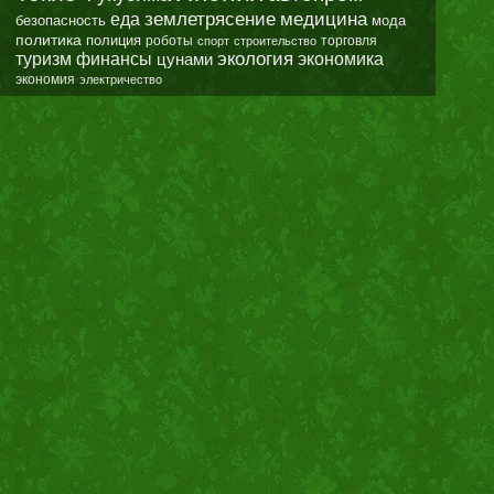
землетрясение
еда
медицина
безопасность
мода
политика
полиция
роботы
спорт
строительство
торговля
экология
туризм
финансы
цунами
экономика
экономия
электричество