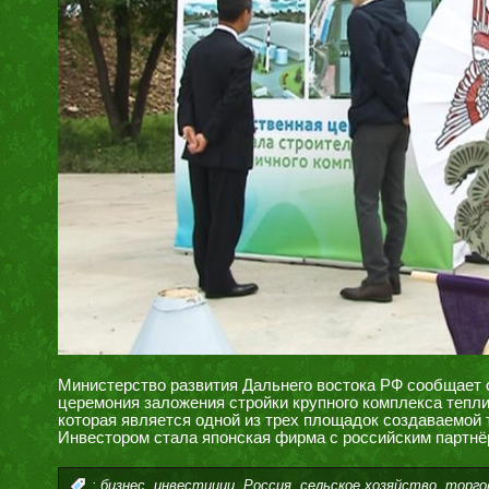
Министерство развития Дальнего востока РФ сообщает о
церемония заложения стройки крупного комплекса тепли
которая является одной из трех площадок создаваемой
Инвестором стала японская фирма с российским партнё
,
,
,
,
:
бизнес
инвестиции
Россия
сельское хозяйство
торго