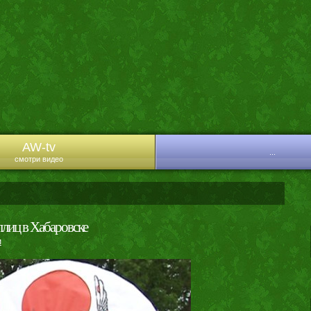
AW-tv
...
смотри видео
плиц в Хабаровске
и