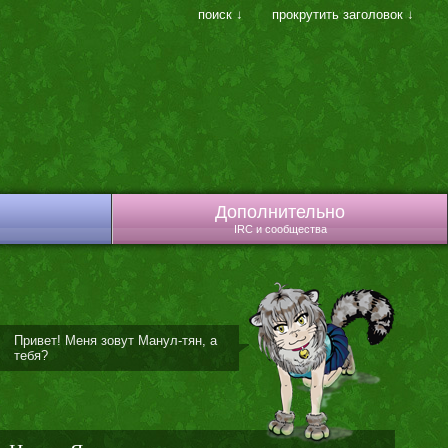
поиск ↓
прокрутить заголовок ↓
Дополнительно
IRC и сообщества
Привет! Меня зовут Манул-тян, а
тебя?