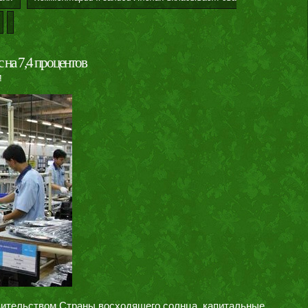
 на 7,4 процентов
и
вительством Страны восходящего солнца, капитальные