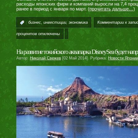
расходы японских фирм и компаний выросли на 7,4 про
ранее в период с января по март.
(прочитать дальше…)
,
,
Комментарии
к запи
:
бизнес
инвестиции
экономика
процентов
отключены
На развитие токийского аквапарка DisneySea будет напр
Автор:
Николай Свежев
[02 Май 2014]. Рубрика:
Новости Япони