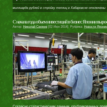
миллиарда рублей в стройку теплиц в Хабаровске
отключены
С начала года объем инвестиций в бизнес Японии вырос
Автор:
Николай Свежев
[02 Июн 2014]. Рубрика:
Новости Япони
Согласно статистическим данным, опубликованных пра