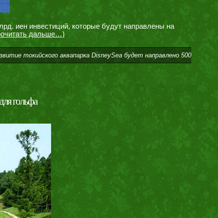
лрд. иен инвестиций, которые будут направлены на
рочитать дальше…)
азвитие токийского аквапарка DisneySea будет направлено 500
для гольфа