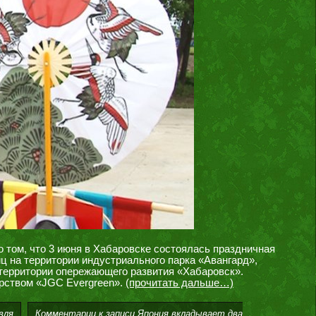
 том, что 3 июня в Хабаровске состоялась праздничная
ц на территории индустриального парка «Авангард»,
 территории опережающего развития «Хабаровск».
рством «JGC Evergreen».
(прочитать дальше…)
Комментарии
к записи Япония вкладывает два
вля