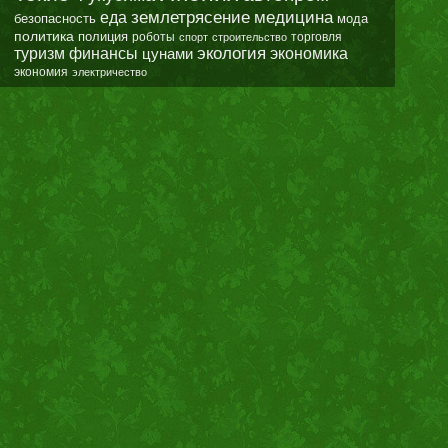
землетрясение
еда
медицина
безопасность
мода
политика
полиция
роботы
спорт
строительство
торговля
экология
туризм
финансы
цунами
экономика
экономия
электричество