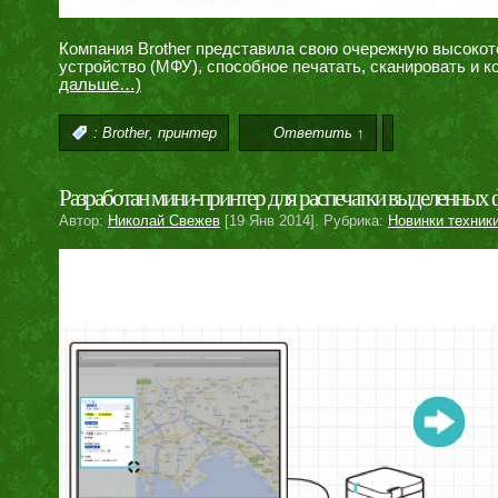
Компания Brother представила свою очережную высоко
устройство (МФУ), способное печатать, сканировать и
дальше…)
,
:
Brother
принтер
Ответить ↑
Разработан мини-принтер для распечатки выделенных 
Автор:
Николай Свежев
[19 Янв 2014]. Рубрика:
Новинки техник