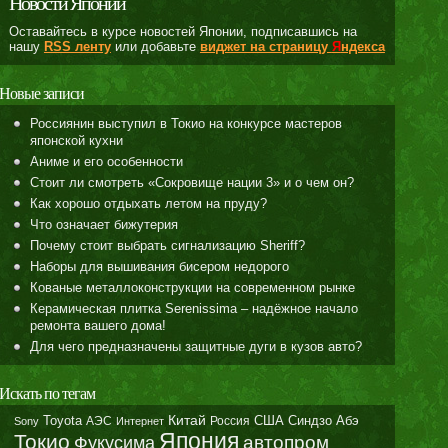
Новости Японии
Оставайтесь в курсе новостей Японии, подписавшись на
нашу
RSS ленту
или добавьте
виджет на страницу
Я
ндекса
Новые записи
Россиянин выступил в Токио на конкурсе мастеров
японской кухни
Аниме и его особенности
Стоит ли смотреть «Сокровище нации 3» и о чем он?
Как хорошо отдыхать летом на пруду?
Что означает бижутерия
Почему стоит выбрать сигнализацию Sheriff?
Наборы для вышивания бисером недорого
Кованые металлоконструкции на современном рынке
Керамическая плитка Serenissima – надёжное начало
ремонта вашего дома!
Для чего предназначены защитные дуги в кузов авто?
Искать по тегам
Toyota
Китай
Синдзо Абэ
АЭС
Россия
США
Sony
Интернет
Япония
Токио
автопром
Фукусима