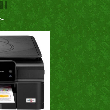
↑
МФУ
и