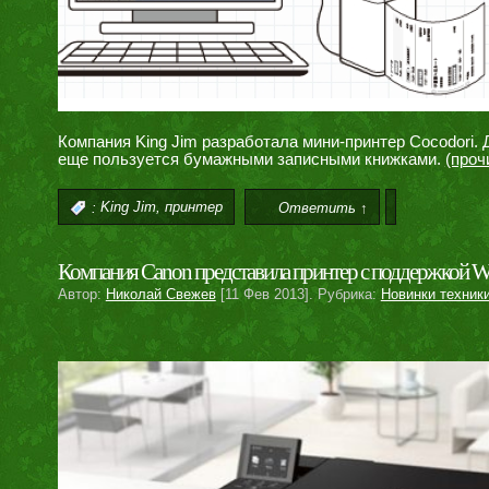
Компания King Jim разработала мини-принтер Cocodori. 
еще пользуется бумажными записными книжками.
(про
,
:
King Jim
принтер
Ответить ↑
Компания Canon представила принтер с поддержкой W
Автор:
Николай Свежев
[11 Фев 2013]. Рубрика:
Новинки техник