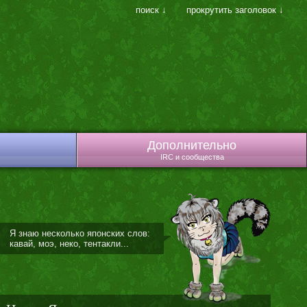
поиск ↓
прокрутить заголовок ↓
Дополнительно
IRC и сообщества
Я знаю несколько японских слов:
кавай, моэ, неко, тентакли...