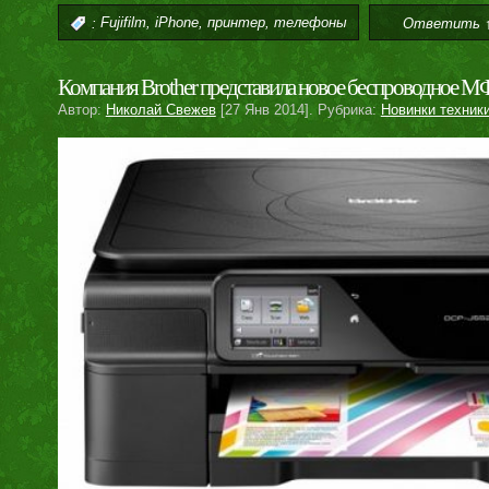
,
,
,
:
Fujifilm
iPhone
принтер
телефоны
Ответить 
Компания Brother представила новое беспроводное 
Автор:
Николай Свежев
[27 Янв 2014]. Рубрика:
Новинки техник