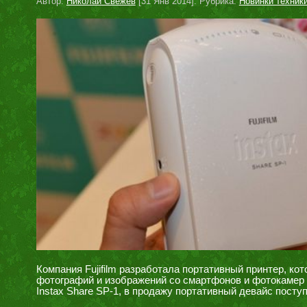
Автор:
Николай Свежев
[31 Янв 2014]. Рубрика:
Новинки техник
Компания Fujifilm разработала портативный принтер, к
фотографий и изображений со смартфонов и фотокамер се
Instax Share SP-1, в продажу портативный девайс посту