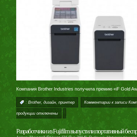
Компания Brother Industries получила премию «iF Gold A
,
,
Комментарии
к записи Ком
:
Brother
дизайн
принтер
продукции
отключены
Разработчики из Fujifilm выпустили портативный бес