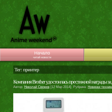
Начало
читай новости
Тег: принтер
Компания Brother удостоилась престижной награды за
Автор:
Николай Свежев
[12 Мар 2014]. Рубрика:
Новинки техник