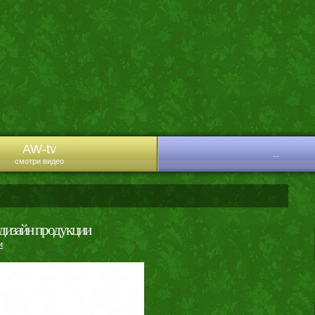
AW-tv
...
смотри видео
 дизайн продукции
и