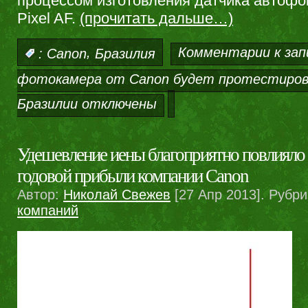
процессом изготовления датчика автофо
Pixel AF.
(прочитать дальше…)
,
Комментарии
к зап
:
Canon
Бразилия
фотокамера от Canon будет протестирова
Бразилии
отключены
Удешевление иены благоприятно повлияло 
годовой прибыли компании Canon
Автор:
Николай Свежев
[27 Апр 2013]. Рубр
компаний