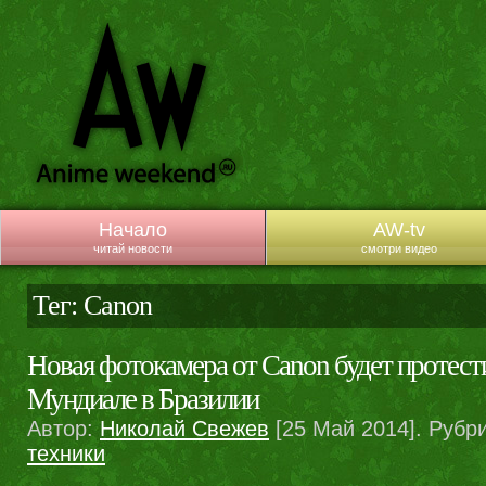
Начало
AW-tv
читай новости
смотри видео
Тег: Canon
Новая фотокамера от Canon будет протест
Мундиале в Бразилии
Автор:
Николай Свежев
[25 Май 2014]. Рубр
техники