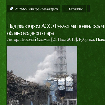
,
,
,
:
JATM
Камчатинтур
Россия
туризм
Ответить ↑
Над реактором АЭС Фукусима появилось чт
облако водяного пара
Автор:
Николай Свежев
[21 Июл 2013]. Рубрика:
Ново