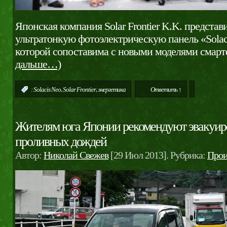
Японская компания Solar Frontier K.K. представ
ультратонкую фотоэлектрическую панель «Solac
которой сопоставима с новыми моделями смар
дальше…)
,
,
:
Solacis Neo
Solar Frontier
энергетика
Ответить ↑
Жителям юга Японии рекомендуют эвакуиро
проливных дождей
Автор:
Николай Свежев
[29 Июл 2013]. Рубрика:
Прои