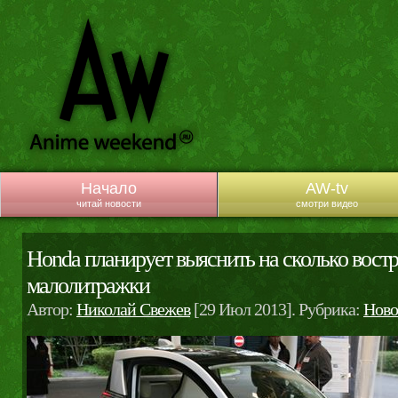
Начало
AW-tv
читай новости
смотри видео
Honda планирует выяснить на сколько вост
малолитражки
Автор:
Николай Свежев
[29 Июл 2013]. Рубрика:
Ново