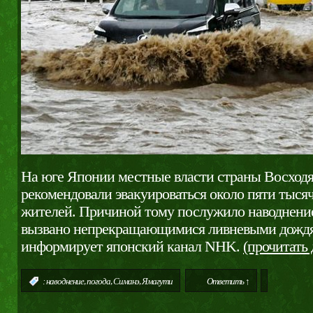
На юге Японии местные власти страны Восход
рекомендовали эвакуироваться около пяти тыс
жителей. Причиной тому послужило наводнение
вызвано непрекращающимися ливневыми дождя
информирует японский канал NHK.
(прочитать
,
,
,
:
наводнение
погода
Симанэ
Ямагути
Ответить ↑