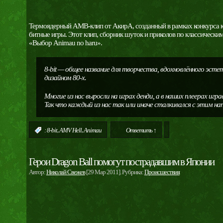
Термоядерный АМВ-клип от АкирА, созданный в рамках конкурса 
битные игры. Этот клип, сборник шуток и приколов по классически
«Выбор Animau no haru».
8-bit — общее название для творчества, вдохновлённого эст
дизайном 80-х.
Многие из нас выросли на играх денди, а в наших плеерах игра
Так что каждый из нас так или иначе сталкивался с этим на
,
,
:
8-bit
AMV Hell
Animau
Ответить ↑
Герои Dragon Ball помогут пострадавшим в Японии
Автор:
Николай Свежев
[29 Мар 2011]. Рубрика:
Происшествия