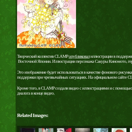
Творческий коллектив CLAMP
опубликовал
иллюстрации в поддержк
Восточной Японии. Иллюстрации персонажа Сакуры Киномото, геро
Это изображение будет использоваться в качестве фонового рисунк
поддержки при чрезвычайных ситуациях. На официальном сайте CLA
Кроме того, в CLAMP создали видео с иллюстрациями и с помощью 
диалога в конце видео.
Related Images: