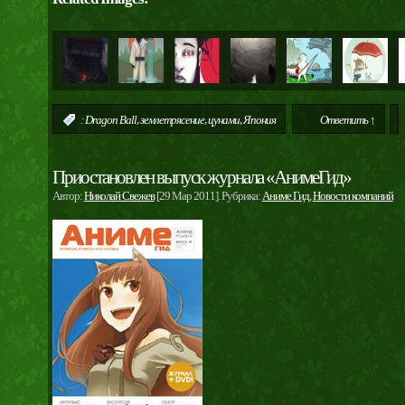
,
,
,
:
Dragon Ball
землетрясение
цунами
Япония
Ответить ↑
Приостановлен выпуск журнала «АнимеГид»
Автор:
Николай Свежев
[29 Мар 2011]. Рубрика:
Аниме Гид
,
Новости компаний