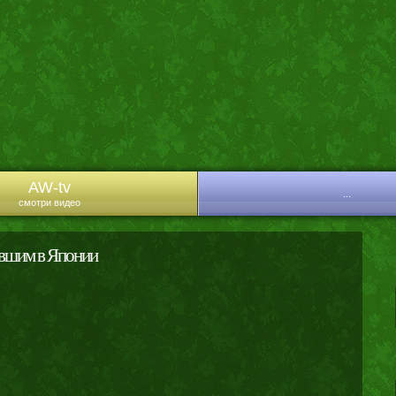
AW-tv
...
смотри видео
авшим в Японии