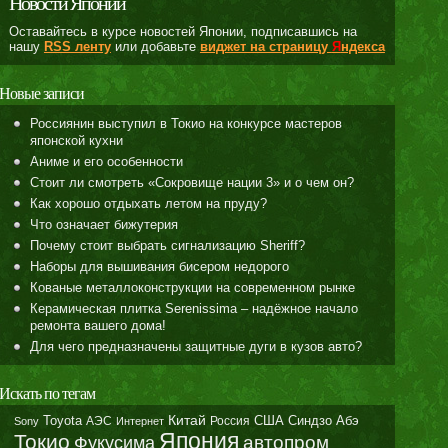
Новости Японии
Оставайтесь в курсе новостей Японии, подписавшись на
нашу
RSS ленту
или добавьте
виджет на страницу
Я
ндекса
Новые записи
Россиянин выступил в Токио на конкурсе мастеров
японской кухни
Аниме и его особенности
Стоит ли смотреть «Сокровище нации 3» и о чем он?
Как хорошо отдыхать летом на пруду?
Что означает бижутерия
Почему стоит выбрать сигнализацию Sheriff?
Наборы для вышивания бисером недорого
Кованые металлоконструкции на современном рынке
Керамическая плитка Serenissima – надёжное начало
ремонта вашего дома!
Для чего предназначены защитные дуги в кузов авто?
Искать по тегам
Toyota
Китай
Синдзо Абэ
АЭС
Россия
США
Sony
Интернет
Япония
Токио
автопром
Фукусима