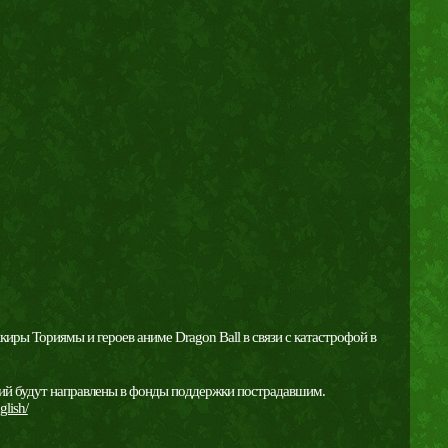
ры Ториямы и героев аниме Dragon Ball в связи с катастрофой в
ний будут направлены в фонды поддержки пострадавшим.
glish/