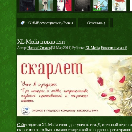
,
,
:
CLAMP
землетрясение
Япония
Ответить ↑
XL-Media снова в сети
Автор:
Николай Свежев
[31 Мар 2011]. Рубрика:
XL-Media
,
Новости компаний
Сайт
издателя XL-Media снова доступен в сети. Длительный переры
скорее всего это было связано с задержкой в продлении регистраци