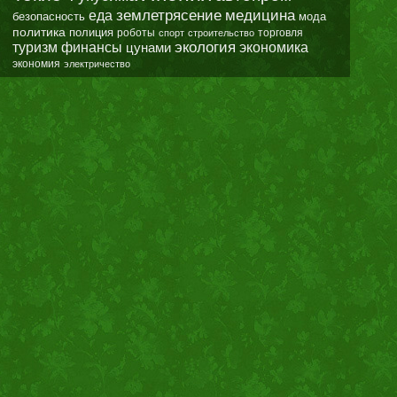
землетрясение
еда
медицина
безопасность
мода
политика
полиция
роботы
спорт
строительство
торговля
экология
туризм
финансы
цунами
экономика
экономия
электричество