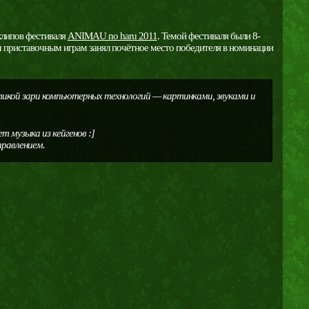
клипов фестиваля
ANIMAU no haru 2011
. Темой фестиваля были 8-
м приставочным играм занял почётное место победителя в номинации
етикой зари компьютерных технологий — картинками, звуками и
ет музыка из кейгенов :]
правлением.