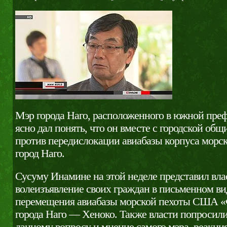
Мэр города Наго, расположенного в южной пре
ясно дал понять, что он вместе с городской об
против передислокации авиабазы корпуса мор
город Наго.
Сусуму Инамине на этой неделе представил вл
волеизъявление своих граждан в письменном ви
перемещения авиабазы морской пехоты США «
города Наго — Хеноко. Также власти попросили