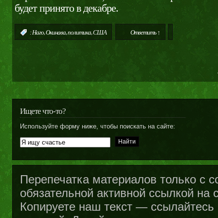
будет принято в декабре.
,
,
,
:
Наго
Окинава
политика
США
Ответить ↑
Ищете что-то?
Используйте форму ниже, чтобы поискать на сайте:
Перепечатка материалов только с с
обязательной активной ссылкой на са
Копируете наш текст — ссылайтесь н