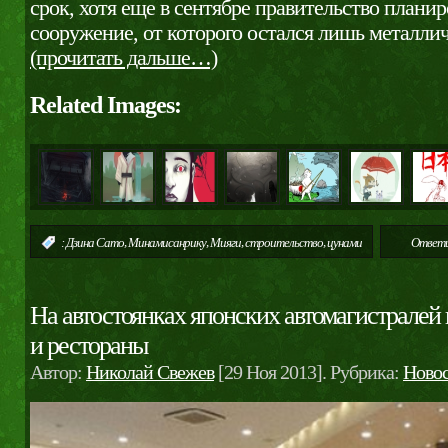
срок, хотя еще в сентябре правительство планир
сооружение, от которого остался лишь металлич
(прочитать дальше…)
Related Images:
,
,
,
,
:
Дзина Сато
Минамисанрику
Мияги
строительство
цунами
Ответи
На автостоянках японских автомагистралей 
и рестораны
Автор:
Николай Свежев
[29 Ноя 2013]. Рубрика:
Ново