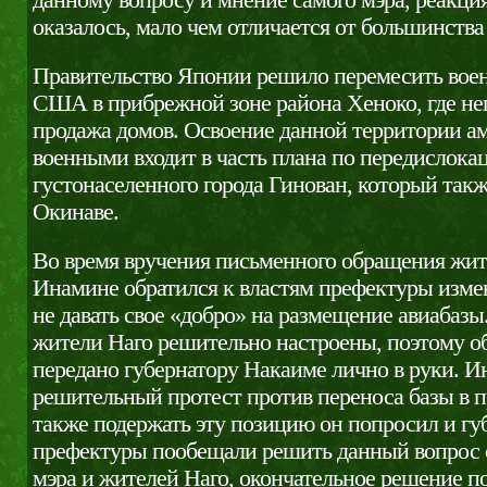
данному вопросу и мнение самого мэра, реакция
оказалось, мало чем отличается от большинства
Правительство Японии решило перемесить во
США в прибрежной зоне района Хеноко, где не
продажа домов. Освоение данной территории 
военными входит в часть плана по передислокац
густонаселенного города Гинован, который такж
Окинаве.
Во время вручения письменного обращения жит
Инамине обратился к властям префектуры изме
не давать свое «добро» на размещение авиабазы
жители Наго решительно настроены, поэтому 
передано губернатору Накаиме лично в руки. 
решительный протест против переноса базы в 
также подержать эту позицию он попросил и гу
префектуры пообещали решить данный вопрос 
мэра и жителей Наго, окончательное решение п