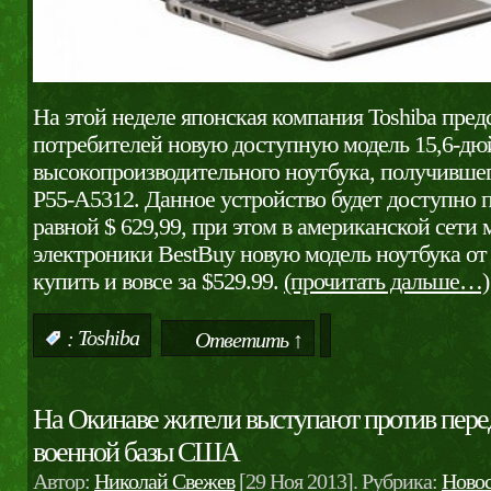
На этой неделе японская компания Toshiba пред
потребителей новую доступную модель 15,6-дю
высокопроизводительного ноутбука, получившего 
P55-A5312. Данное устройство будет доступно 
равной $ 629,99, при этом в американской сети 
электроники BestBuy новую модель ноутбука от
купить и вовсе за $529.99.
(прочитать дальше…)
:
Toshiba
Ответить ↑
На Окинаве жители выступают против пер
военной базы США
Автор:
Николай Свежев
[29 Ноя 2013]. Рубрика:
Ново