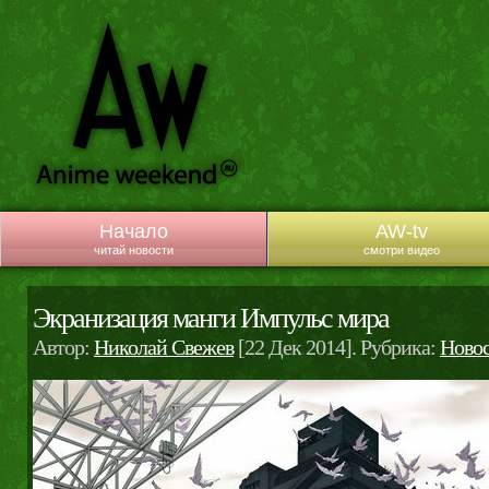
Начало
AW-tv
читай новости
смотри видео
Экранизация манги Импульс мира
Автор:
Николай Свежев
[22 Дек 2014]. Рубрика:
Новос