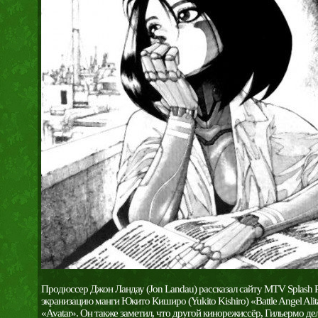
Продюссер Джон Ландау (Jon Landau) рассказал сайту MTV Splash 
экранизацию манги Юкито Киширо (Yukito Kishiro) «Battle Angel Al
«Avatar». Он также заметил, что другой кинорежиссёр, Гильермо дель 