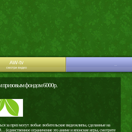
AW-tv
...
смотри видео
м призовым фондом 6000р.
ся за приз могут любые любительские видеоклипы, сделанные на
D… (единственное ограничение это аниме и японские игры, смотрите