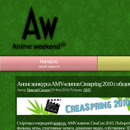
Начало
читай новости
Анонс конкурса AMV-клипов Creaspring 2010 с общи
Автор:
Николай Свежев
[28 Фев 2010]. Рубрика:
AMV
Стартовал очередной
конкурс
AMV-клипов: CreaCon 2010. Побороть
фильмы, игры, спортивные записи, домашнее видео, собственное 3