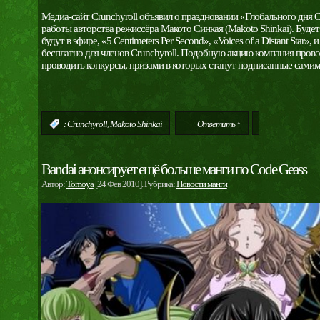
Медиа-сайт
Crunchyroll
объявил о праздновании «Глобального дня Си
работы авторства режиссёра Макото Синкая (Makoto Shinkai). Будет 
будут в эфире, «5 Centimeters Per Second», «Voices of a Distant Star»,
бесплатно для членов Crunchyroll. Подобную акцию компания прово
проводить конкурсы, призами в которых станут подписанные самим
,
:
Crunchyroll
Makoto Shinkai
Ответить ↑
Bandai анонсирует ещё больше манги по Code Geass
Автор:
Tomoya
[24 Фев 2010]. Рубрика:
Новости манги