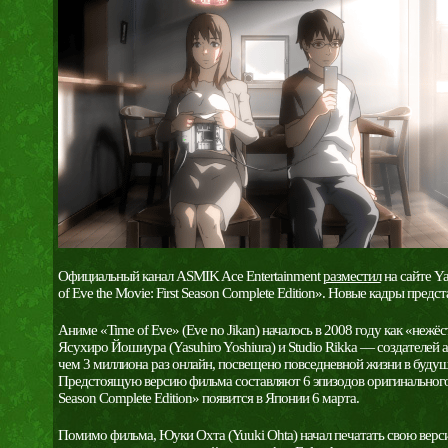
Официальный канал ASMIK Ace Entertainment
разместил
на сайте Y
of Eve the Movie: First Season Complete Edition». Новые кадры пред
Аниме «Time of Eve» (Eve no Jikan) началось в 2008 году как «неж
Ясухиро Йошиура (Yasuhiro Yoshiura) и Studio Rikka — создателей
чем 3 миллиона раз онлайн, посвещено повседневной жизни в буд
Предстоящую версию фильма составляют 6 эпизодов оригинального ин
Season Complete Edition» появится в Японии 6 марта.
Помимо фильма, Юуки Охта (Yuuki Ohta) начал печатать свою верс