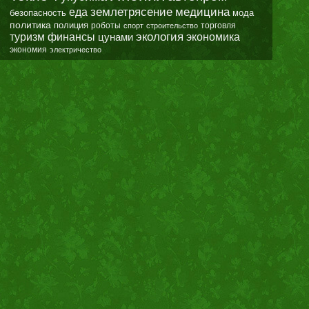
землетрясение
еда
медицина
безопасность
мода
политика
полиция
роботы
спорт
строительство
торговля
экология
туризм
финансы
цунами
экономика
экономия
электричество