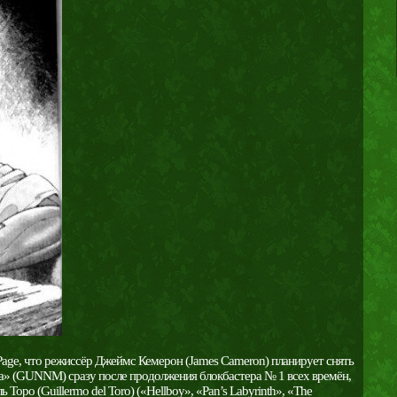
Page, что режиссёр Джеймс Кемерон (James Cameron) планирует снять
ita» (GUNNM) сразу после продолжения блокбастера № 1 всех времён,
Торо (Guillermo del Toro) («Hellboy», «Pan’s Labyrinth», «The