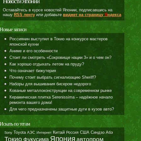
Новости Японии
Оставайтесь в курсе новостей Японии, подписавшись на
нашу
RSS ленту
или добавьте
виджет на страницу
Я
ндекса
Новые записи
Россиянин выступил в Токио на конкурсе мастеров
японской кухни
Аниме и его особенности
Стоит ли смотреть «Сокровище нации 3» и о чем он?
Как хорошо отдыхать летом на пруду?
Что означает бижутерия
Почему стоит выбрать сигнализацию Sheriff?
Наборы для вышивания бисером недорого
Кованые металлоконструкции на современном рынке
Керамическая плитка Serenissima – надёжное начало
ремонта вашего дома!
Для чего предназначены защитные дуги в кузов авто?
Искать по тегам
Toyota
Китай
Синдзо Абэ
АЭС
Россия
США
Sony
Интернет
Япония
Токио
автопром
Фукусима