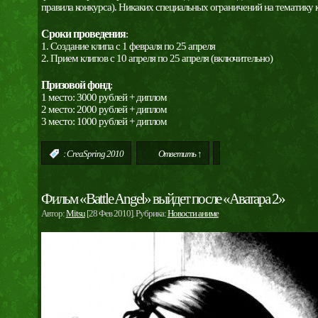
правила конкурса). Никаких специальных ограничений на тематику к
Сроки проведения
:
1. Создание клипа с 1 февраля по 25 апреля
2. Прием клипов с 10 апреля по 25 апреля (включительно)
Призовой фонд
:
1 место: 3000 рублей + диплом
2 место: 2000 рублей + диплом
3 место: 1000 рублей + диплом
:
CreaSpring 2010
Ответить ↑
Фильм «Battle Angel» выйдет после «Аватара 2»
Автор:
Mitsu
[28 Фев 2010]. Рубрика:
Новости аниме