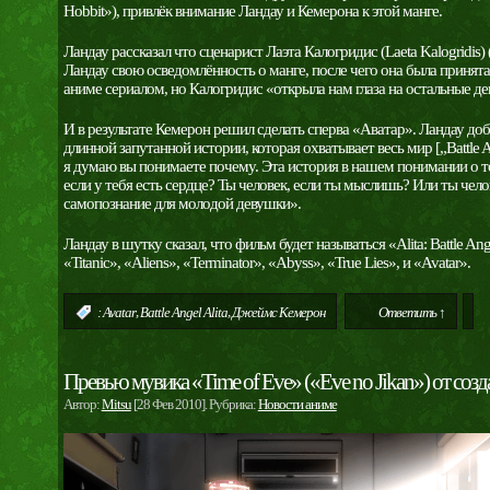
Hobbit»), привлёк внимание Ландау и Кемерона к этой манге.
Ландау рассказал что сценарист Лаэта Калогридис (Laeta Kalogridis) (
Ландау свою осведомлённость о манге, после чего она была принят
аниме сериалом, но Калогридис «открыла нам глаза на остальные де
И в результате Кемерон решил сделать сперва «Аватар». Ландау до
длинной запутанной истории, которая охватывает весь мир [„Battle A
я думаю вы понимаете почему. Эта история в нашем понимании о то
если у тебя есть сердце? Ты человек, если ты мыслишь? Или ты чело
самопознание для молодой девушки».
Ландау в шутку сказал, что фильм будет называться «Alita: Battle 
«Titanic», «Aliens», «Terminator», «Abyss», «True Lies», и «Avatar».
,
,
:
Avatar
Battle Angel Alita
Джеймс Кемерон
Ответить ↑
Превью мувика «Time of Eve» («Eve no Jikan») от созд
Автор:
Mitsu
[28 Фев 2010]. Рубрика:
Новости аниме