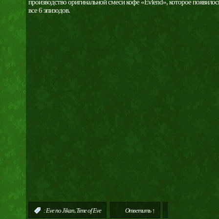
производство оригинальной смеси кофе «Evlend», которое появилось
все 6 эпизодов.
,
:
Eve no Jikan
Time of Eve
Ответить ↑