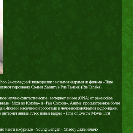
ahoo 24-секундный видеоролик с новыми кадрами из фильма «Time
ставляют персонажа Сэмми (Sammy) (Рие Танака) (Rie Tanaka).
ёсткое научно-фантастическое» интернет аниме (ONA) от режиссёра
 аниме «Mizu no Kotoba» и «Pale Cocoon». Аниме, просмотренное более
ущей Японии, населённой роботами и человекоподобными андроидами.
тернет аниме, плюс новые кадры. «Time of Eve the Movie: First
ию манги в журнале «Young Gangan». Shaddy даже начало