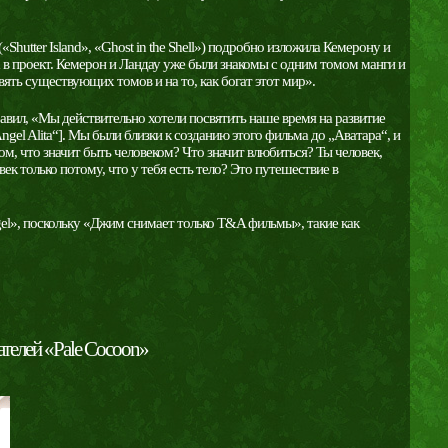
«Shutter Island», «Ghost in the Shell») подробно изложила Кемерону и
а в проект. Кемерон и Ландау уже были знакомы с одним томом манги и
вять существующих томов и на то, как богат этот мир».
бавил, «Мы действительно хотели посвятить наше время на развитие
ngel Alita“]. Мы были близки к созданию этого фильма до „Аватара“, и
м, что значит быть человеком? Что значит влюбиться? Ты человек,
век только потому, что у тебя есть тело? Это путешествие в
Angel», поскольку «Джим снимает только T&A фильмы», такие как
ателей «Pale Cocoon»