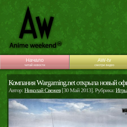
Начало
AW-tv
читай новости
смотри видео
Компания Wargaming.net открыла новый оф
Автор:
Николай Свежев
[30 Май 2013]. Рубрика:
Игр