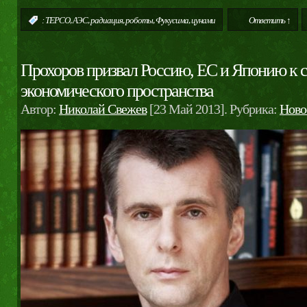
,
,
,
,
,
:
TEPCO
АЭС
радиация
роботы
Фукусима
цунами
Ответить ↑
Прохоров призвал Россию, ЕС и Японию к 
экономического пространства
Автор:
Николай Свежев
[23 Май 2013]. Рубрика:
Ново