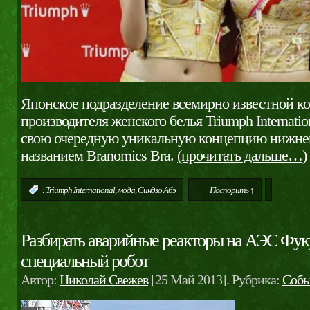
Японское подразделение всемирно известной к
производителя женского белья Triumph Internatio
свою очередную уникальную концепцию нижнег
названием Branomics Bra.
(прочитать дальше…)
,
,
:
Triumph International
мода
Синдзо Абэ
Поспорить ↑
Разбирать аварийные реакторы на АЭС Фук
специальный робот
Автор:
Николай Свежев
[25 Май 2013]. Рубрика:
Собы