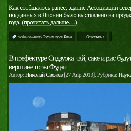
Как сообщалось ранее, здание Ассоциации сев
подданных в Японии было выставлено на продаж
года.
(прочитать дальше…)
,
,
:
недвижимость
Сеерная корея
Токио
Ответить ↑
В префектуре Сидзуока чай, саке и рис буду
вершине горы Фудзи
Автор:
Николай Свежев
[27 Апр 2013]. Рубрика:
Наук