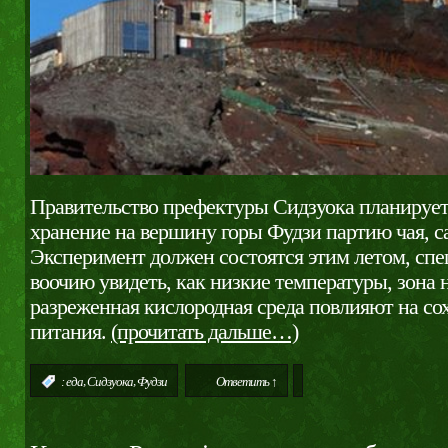
Правительство префектуры Сидзуока планирует
хранение на вершину горы Фудзи партию чая, са
Эксперимент должен состоятся этим летом, спе
воочию увидеть, как низкие температуры, зона 
разреженная кислородная среда повлияют на со
питания.
(прочитать дальше…)
,
,
:
еда
Сидзуока
Фудзи
Ответить ↑