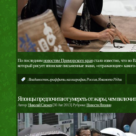
По последним
новостям Приморского края
стало известно, что во 
который рисует японские письменные знаки, «отражающие» какого-
,
,
,
,
:
Владивосток
граффити
каллиграфия
Россия
Ямамото Рёдзи
Японцы предпочитают умереть от жары, чем включит
Автор:
Николай Свежев
[30 Авг 2013]. Рубрика:
Новости Японии