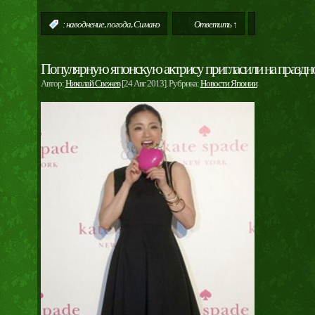
,
,
:
наводнение
погода
Симанэ
Ответить ↑
Популярную японскую актрису пригласили на праздно
Автор:
Николай Свежев
[24 Авг 2013]. Рубрика:
Новости Японии