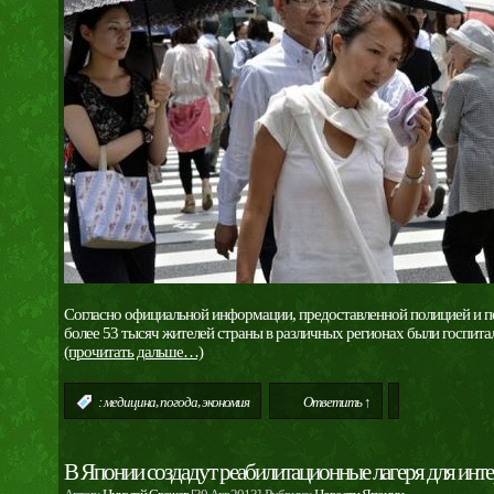
Согласно официальной информации, предоставленной полицией и по
более 53 тысяч жителей страны в различных регионах были госпита
(прочитать дальше…)
,
,
:
медицина
погода
экономия
Ответить ↑
В Японии создадут реабилитационные лагеря для инте