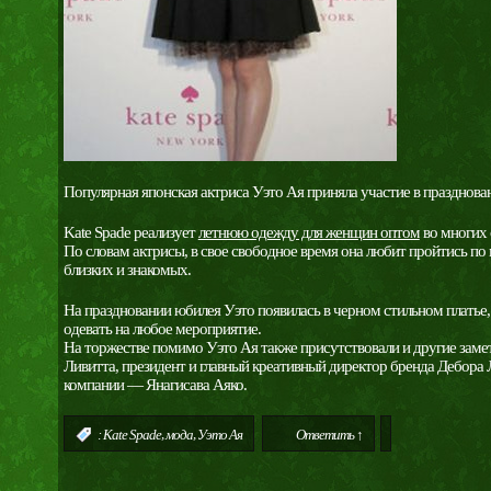
Популярная японская актриса Уэто Ая приняла участие в празднова
Kate Spade реализует
летнюю одежду для женщин оптом
во многих 
По словам актрисы, в свое свободное время она любит пройтись по м
близких и знакомых.
На праздновании юбилея Уэто появилась в черном стильном платье
одевать на любое мероприятие.
На торжестве помимо Уэто Ая также присутствовали и другие замет
Ливитта, президент и главный креативный директор бренда Дебора 
компании — Янагисава Аяко.
,
,
:
Kate Spade
мода
Уэто Ая
Ответить ↑