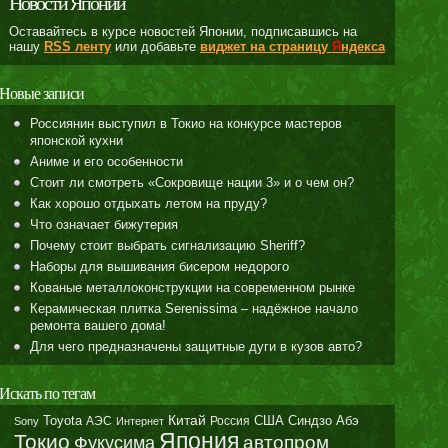
Новости Японии
Оставайтесь в курсе новостей Японии, подписавшись на
нашу
RSS ленту
или добавьте
виджет на страницу
Я
ндекса
Новые записи
Россиянин выступил в Токио на конкурсе мастеров
японской кухни
Аниме и его особенности
Стоит ли смотреть «Сокровище нации 3» и о чем он?
Как хорошо отдыхать летом на пруду?
Что означает бижутерия
Почему стоит выбрать сигнализацию Sheriff?
Наборы для вышивания бисером недорого
Кованые металлоконструкции на современном рынке
Керамическая плитка Serenissima – надёжное начало
ремонта вашего дома!
Для чего предназначены защитные дуги в кузов авто?
Искать по тегам
Toyota
Китай
Синдзо Абэ
АЭС
Россия
США
Sony
Интернет
Япония
Токио
автопром
Фукусима