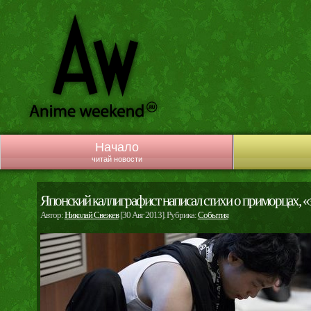
Начало
читай новости
Японский каллиграфист написал стихи о приморцах, «
Автор:
Николай Свежев
[30 Авг 2013]. Рубрика:
События