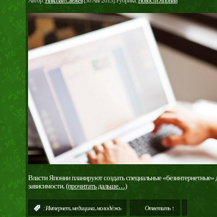
Автор:
Николай Свежев
[30 Авг 2013]. Рубрика:
Новости Японии
Власти Японии планируют создать специальные «безинтернетные» де
зависимости.
(прочитать дальше…)
,
,
:
Интернет
медицина
молодёжь
Ответить ↑