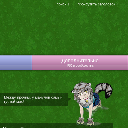
поиск ↓
прокрутить заголовок ↓
Дополнительно
IRC и сообщества
Между прочим, у манулов самый
густой мех!