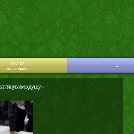
AW-tv
...
смотри видео
заглянув им в душу»