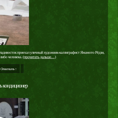
Владивосток приехал уличный художник-каллиграфист Ямамото Рёдзи,
либо человека.
(прочитать дальше…)
Ответить ↑
ь кондиционер