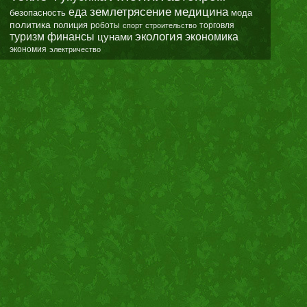
землетрясение
еда
медицина
безопасность
мода
политика
полиция
роботы
спорт
строительство
торговля
экология
туризм
финансы
цунами
экономика
экономия
электричество