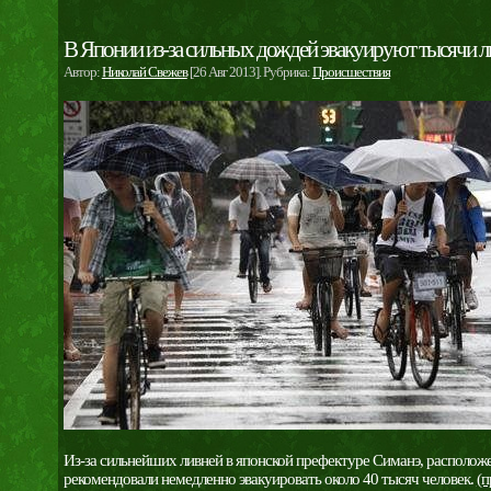
В Японии из-за сильных дождей эвакуируют тысячи 
Автор:
Николай Свежев
[26 Авг 2013]. Рубрика:
Происшествия
Из-за сильнейших ливней в японской префектуре Симанэ, расположе
рекомендовали немедленно эвакуировать около 40 тысяч человек.
(