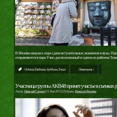
В Японии началась пора сдачи вступительных экзаменов в вузы. 
отправляются в парк Уэно, расположенный в одном из районов Ток
,
,
:
Ochinai Daibutsu
буддизм
Токио
Ответить ↑
Участница группы AKB48 примет участье в съемках р
Автор:
Николай Свежев
[31 Янв 2013]. Рубрика:
Новости Японии