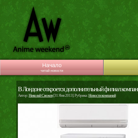
Начало
читай новости
В Лондоне откроется дополнительный филиал компании 
Автор:
Николай Свежев
[31 Янв 2013]. Рубрика:
Новости компаний