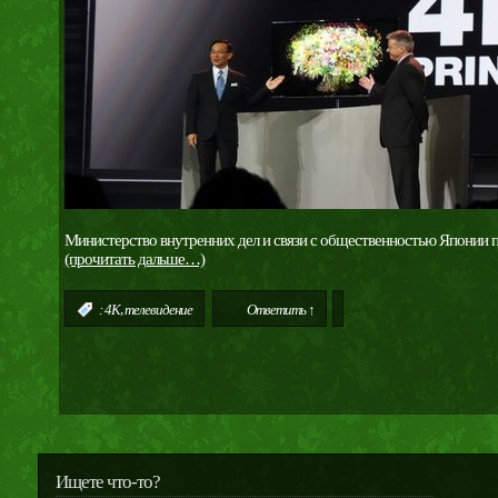
Министерство внутренних дел и связи с общественностью Японии пл
(прочитать дальше…)
,
:
4K
телевидение
Ответить ↑
Ищете что-то?