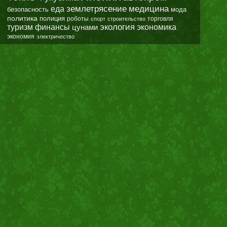
землетрясение
еда
медицина
безопасность
мода
политика
полиция
роботы
спорт
строительство
торговля
экология
туризм
финансы
цунами
экономика
экономия
электричество