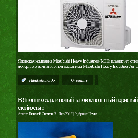
Японская компания Mitsubishi Heavy Industries (MHI) планирует от
дочернюю компанию под названием Mitsubishi Heavy Industries Air-
,
:
Mitsubishi
Лондон
Ответить ↑
В Японии создали новый нанокомпозитный пористый
стойкостью
Автор:
Николай Свежев
[31 Янв 2013]. Рубрика:
Наука