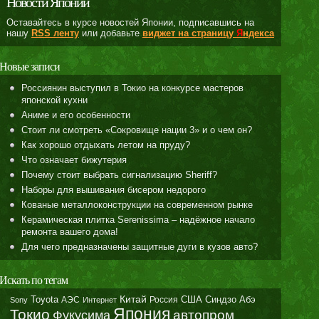
Новости Японии
Оставайтесь в курсе новостей Японии, подписавшись на
нашу
RSS ленту
или добавьте
виджет на страницу
Я
ндекса
Новые записи
Россиянин выступил в Токио на конкурсе мастеров
японской кухни
Аниме и его особенности
Стоит ли смотреть «Сокровище нации 3» и о чем он?
Как хорошо отдыхать летом на пруду?
Что означает бижутерия
Почему стоит выбрать сигнализацию Sheriff?
Наборы для вышивания бисером недорого
Кованые металлоконструкции на современном рынке
Керамическая плитка Serenissima – надёжное начало
ремонта вашего дома!
Для чего предназначены защитные дуги в кузов авто?
Искать по тегам
Toyota
Китай
Синдзо Абэ
АЭС
Россия
США
Sony
Интернет
Япония
Токио
автопром
Фукусима