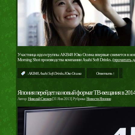
Участница идол-группы AKB48 Юко Осима впервые снимется в ново
Morning Shot производства компании Asahi Soft Drinks.
(прочитать 
,
,
:
AKB48
Asahi Soft Drinks
Юко Осима
Ответить ↑
Япония перейдет на новый формат ТВ-вещания в 2014
Автор:
Николай Свежев
[31 Янв 2013]. Рубрика:
Новости Японии