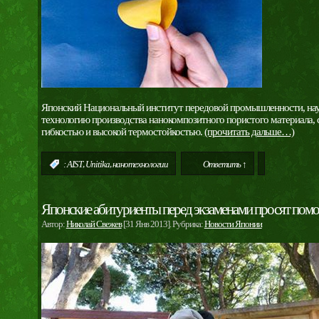
Японский Национальный институт передовой промышленности, науки
технологию производства нанокомпозитного пористого материала,
гибкостью и высокой термостойкостью.
(прочитать дальше…)
,
,
:
AIST
Unitika
нанотехнологии
Ответить ↑
Японские абитуриенты перед экзаменами просят помо
Автор:
Николай Свежев
[31 Янв 2013]. Рубрика:
Новости Японии