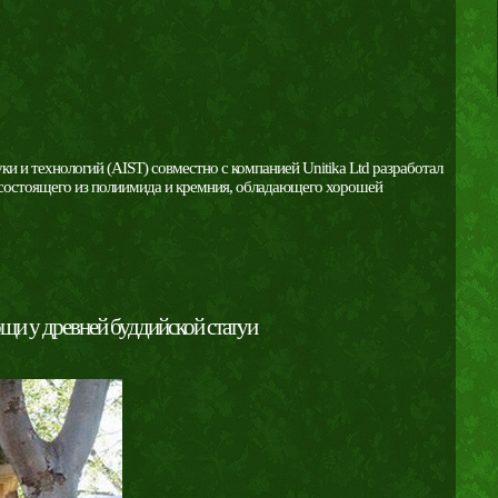
 и технологий (AIST) совместно с компанией Unitika Ltd разработал
 состоящего из полиимида и кремния, обладающего хорошей
щи у древней буддийской статуи