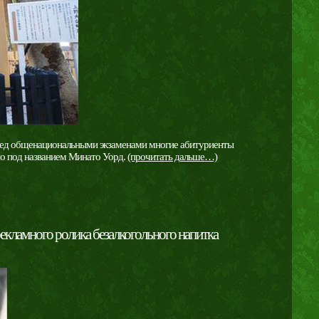
Перед общенациональными экзаменами многие абитуриенты
ио под названием Минато Уорд.
(прочитать дальше…)
екламного ролика безалкогольного напитка