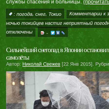
службы спасения и больницы.
(прочитат
,
,
Комментарии
к 
:
погода
снег
Токио
ночью токийцев настиг неприятный погод
отключены
→
Сильнейший снегопад в Японии остановил 
самолёты
Автор:
Николай Свежев
[22 Янв 2015]. Рубр