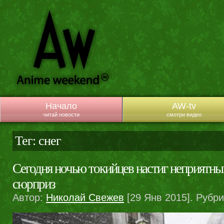
Начало
AW-tv
читай новости
смотри видео
Тег: снег
Сегодня ночью токийцев настиг неприятн
сюрприз
Автор:
Николай Свежев
[29 Янв 2015]. Рубр