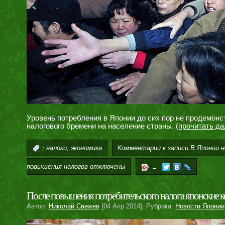
Уровень потребления в Японии до сих пор не продемонс
налогового бремени на население страны.
(прочитать д
,
Комментарии
к записи В Японии 
:
налоги
экономика
повышения налогов
отключены
→
После повышения потребительского налога японские к
Автор:
Николай Свежев
[04 Апр 2014]. Рубрика:
Новости Японии