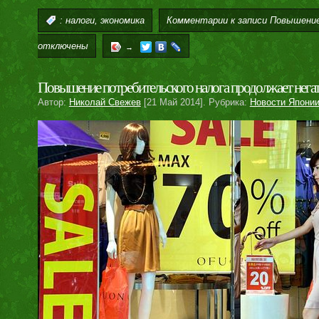
,
Комментарии
к записи Повышение
:
налоги
экономика
отключены
→
Повышение потребительского налога продолжает негат
Автор:
Николай Свежев
[21 Май 2014]. Рубрика:
Новости Япони