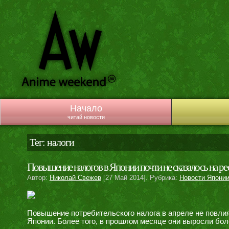
Начало
читай новости
Тег: налоги
Повышение налогов в Японии почти не сказалось на ре
Автор:
Николай Свежев
[27 Май 2014]. Рубрика:
Новости Япони
Повышение потребительского налога в апреле не повли
Японии. Более того, в прошлом месяце они выросли бол