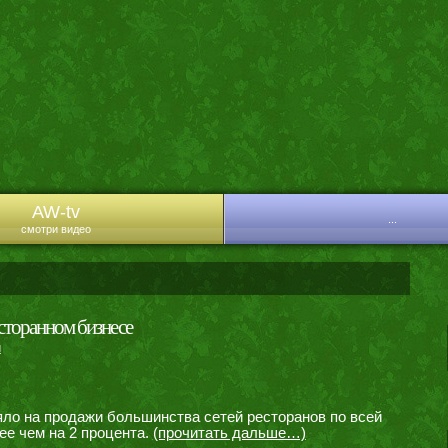
AW-tv
...
смотри видео
сторанном бизнесе
и
яло на продажи большинства сетей ресторанов по всей
ее чем на 2 процента.
(прочитать дальше…)