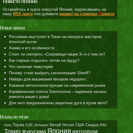
Новости Японии
Оставайтесь в курсе новостей Японии, подписавшись на
нашу
RSS ленту
или добавьте
виджет на страницу
Я
ндекса
Новые записи
Россиянин выступил в Токио на конкурсе мастеров
японской кухни
Аниме и его особенности
Стоит ли смотреть «Сокровище нации 3» и о чем он?
Как хорошо отдыхать летом на пруду?
Что означает бижутерия
Почему стоит выбрать сигнализацию Sheriff?
Наборы для вышивания бисером недорого
Кованые металлоконструкции на современном рынке
Керамическая плитка Serenissima – надёжное начало
ремонта вашего дома!
Для чего предназначены защитные дуги в кузов авто?
Искать по тегам
Toyota
Китай
Синдзо Абэ
АЭС
Россия
США
Sony
Интернет
Япония
Токио
автопром
Фукусима