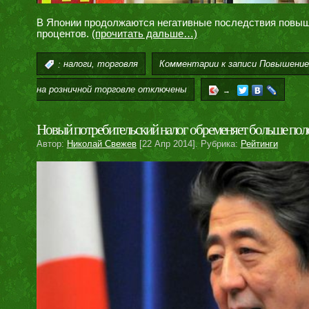
В Японии продолжаются негативные последствия повышен
процентов.
(прочитать дальше…)
,
Комментарии
к записи Повышение
:
налоги
торговля
на розничной торговле
отключены
→
Новый потребительский налог обременяет больше пол
Автор:
Николай Свежев
[22 Апр 2014]. Рубрика:
Рейтинги