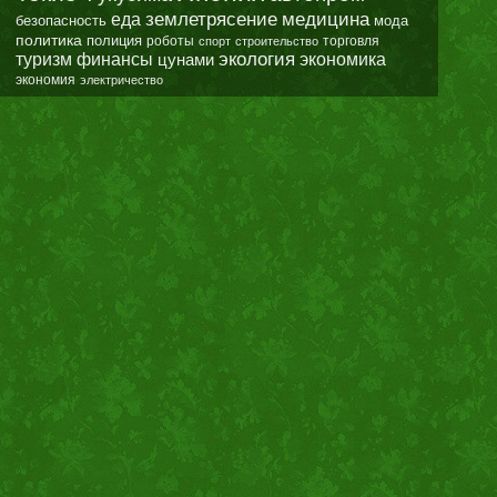
землетрясение
еда
медицина
безопасность
мода
политика
полиция
роботы
спорт
строительство
торговля
экология
туризм
финансы
цунами
экономика
экономия
электричество