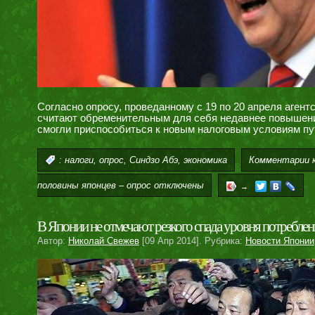
Согласно опросу, проведанному с 19 по 20 апреля агент
считают обременительным для себя недавнее повышение
смогли приспособиться к новым налоговым условиям пу
,
,
,
Комментарии
к
:
налоги
опрос
Синдзо Абэ
экономика
половины японцев – опрос
отключены
→
В Японии не отмечают резкого спада уровня потребле
Автор:
Николай Свежев
[09 Апр 2014]. Рубрика:
Новости Японии