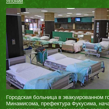
Японии
Городская больница в эвакуированном г
Минамисома, префектура Фукусима, нач