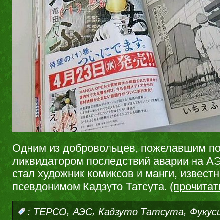
Одним из добровольцев, пожелавшим по
ликвидатором последствий аварии на А
стал художник комиксов и манги, извест
псевдонимом Кадзуто Татсута.
(прочита
,
,
,
:
TEPCO
АЭС
Кадзуто Татсута
Фукус