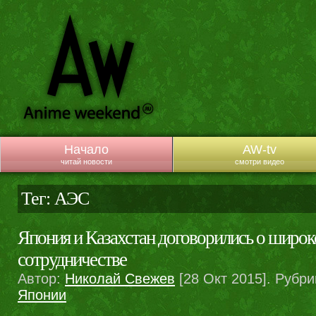
Начало
AW-tv
читай новости
смотри видео
Тег: АЭС
Япония и Казахстан договорились о широ
сотрудничестве
Автор:
Николай Свежев
[28 Окт 2015]. Рубри
Японии