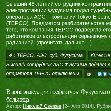
Бывший 48-летний сотрудник-контрактни
электростанции Фукусима подал судебны
оператора АЭС – компании Tokyo Electri
(TEPCO). Предметом разбирательства мо
того, что компания TEPCO подвергла его
работников электростанции серьезному
радиацией.
(прочитать дальше…)
,
,
,
Коммен
:
TEPCO
АЭС
суд
Фукусима
Бывший сотрудник АЭС Фукусима подает в 
оператора TEPCO
отключены
→
В зоне эвакуации префектуры Фукусима о
больница
Автор:
Николай Свежев
[24 Апр 2014]. Рубр