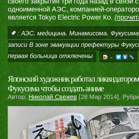
своего закрытия три года назад в связи 
одноименной АЭС, компанией-операторо
является Tokyo Electric Power Ко.
(прочи
,
,
,
:
АЭС
медицина
Минамисома
Фукусима
записи В зоне эвакуации префектуры Фуку
первая больница
отключены
→
Японский художник работал ликвидатором
Фукусима чтобы создать аниме
Автор:
Николай Свежев
[28 Мар 2014]. Рубр