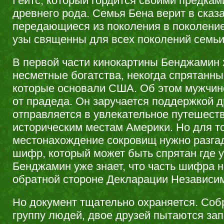
Гейтс, который гордится своими предкам
древнего рода. Семья Бена верит в сказ
передающиеся из поколения в поколени
узы священны для всех поколений семьи
В первой части кинокартины Бенджамин 
несметные богатства, некогда спрятанн
которые основали США. Об этом мужчине
от прадеда. Он заручается поддержкой д
отправляется в увлекательное путешест
историческим местам Америки. Но для то
местонахождение сокровищ нужно разга
шифр, который может быть спрятан где у
Бенджамин уже знает, что часть шифра н
обратной стороне Декларации Независим
Но документ тщательно охраняется. Со
группу людей, двое друзей пытаются за