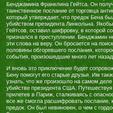
Бенджамина Франклина Гейтса. Он полу
таинственное послание от торговца анти
который утверждает, что предок Бена бы
убийством президента Линкольна. Якобы
Гейтсов, оставил шифровку, в которой с
признался в преступлении. Бенджамин н
эти слова на веру. Он бросается на поис
половины обгоревшего послания, которое
события, произошедшие много лет назад
И вновь это приключение будет сопрово
Бену помогут его старые друзья. Им та
узнать, что же произошло на самом деле 
убийстве президента США. Путешествуя 
прилетев в Париж, сталкиваясь с опасно
все же смогла расшифровать послание, 
предок. Он был невиновен, о чем с горд