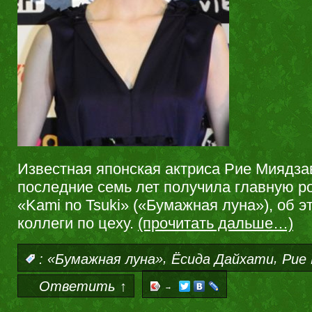
Известная японская актриса Рие Миядза
последние семь лет получила главную р
«Kami no Tsuki» («Бумажная луна»), об э
коллеги по цеху.
(прочитать дальше…)
,
,
:
«Бумажная луна»
Ёсида Дайхати
Рие
Ответить ↑
→