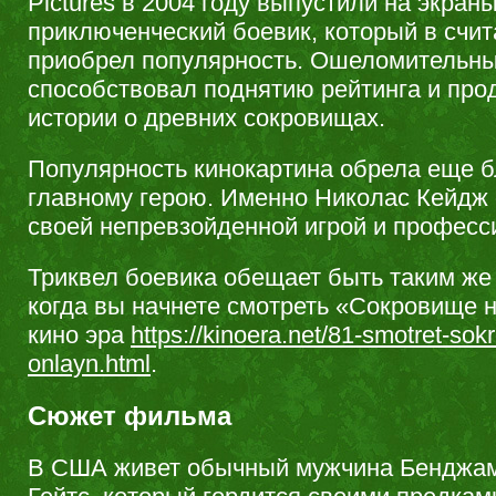
Pictures в 2004 году выпустили на экран
приключенческий боевик, который в счи
приобрел популярность. Ошеломительны
способствовал поднятию рейтинга и пр
истории о древних сокровищах.
Популярность кинокартина обрела еще 
главному герою. Именно Николас Кейдж
своей непревзойденной игрой и профес
Триквел боевика обещает быть таким ж
когда вы начнете смотреть «Сокровище н
кино эра
https://kinoera.net/81-smotret-sok
onlayn.html
.
Сюжет фильма
В США живет обычный мужчина Бенджа