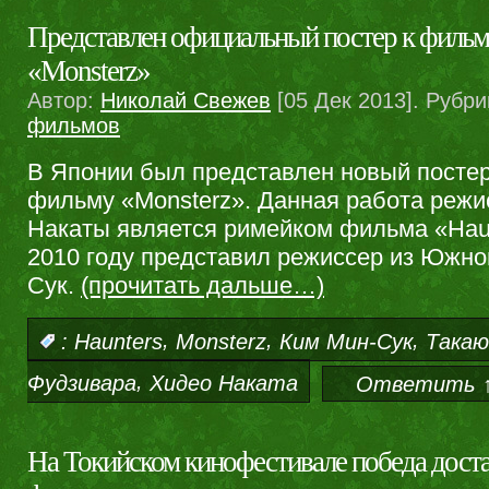
Представлен официальный постер к филь
«Monsterz»
Автор:
Николай Свежев
[05 Дек 2013]. Рубри
фильмов
В Японии был представлен новый посте
фильму «Monsterz». Данная работа режи
Накаты является римейком фильма «Haun
2010 году представил режиссер из Южно
Сук.
(прочитать дальше…)
,
,
,
:
Haunters
Monsterz
Ким Мин-Сук
Такаю
,
Фудзивара
Хидео Наката
Ответить 
На Токийском кинофестивале победа дост