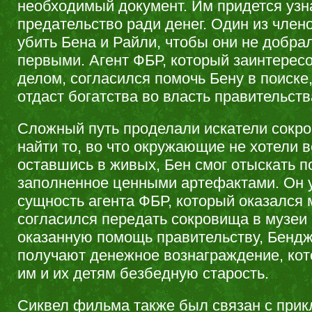
необходимый документ. Им придется узна
предательство ради денег. Один из член
убить Бена и Райли, чтобы они не добра
первыми. Агент ФБР, который заинтерес
делом, согласился помочь Бену в поиске,
отдаст богатства во власть правительств
Сложный путь проделали искатели сокро
найти то, во что окружающие не хотели в
оставшись в живых, Бен смог отыскать п
заполненное ценными артефактами. Он 
сущность агента ФБР, который оказался 
согласился передать сокровища в музеи
оказанную помощь правительству, Бенд
получают денежное вознаграждение, кот
им и их детям безбедную старость.
Сиквел фильма также был связан с при