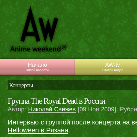
Начало
AW-tv
читай новости
смотри видео
Концерты
Группа The Royal Dead в России
Автор:
Николай Свежев
[09 Ноя 2009]. Рубр
Интервью с группой после концерта на 
Helloween в Рязани
: