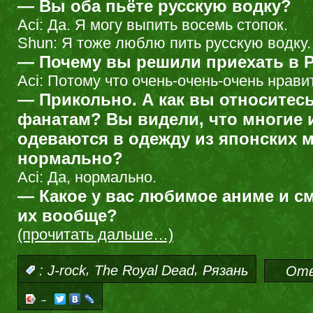
— Вы оба пьёте русскую водку?
Aci: Да. Я могу выпить восемь стопок.
Shun: Я тоже люблю пить русскую водку.
— Почему вы решили приехать в 
Aci: Потому что очень-очень-очень нрави
— Прикольно. А как вы относитесь
фанатам? Вы видели, что многие 
одеваются в одежду из японских 
нормально?
Aci: Да, нормально.
— Какое у вас любимое аниме и с
их вообще?
(прочитать дальше…)
,
,
:
J-rock
The Royal Dead
Рязань
Отв
→