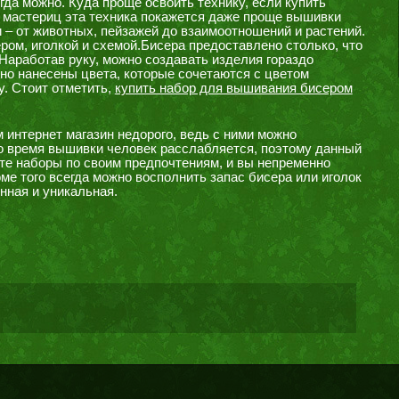
гда можно. Куда проще освоить технику, если купить
 мастериц эта техника покажется даже проще вышивки
– от животных, пейзажей до взаимоотношений и растений.
ом, иголкой и схемой.Бисера предоставлено столько, что
 Наработав руку, можно создавать изделия гораздо
но нанесены цвета, которые сочетаются с цветом
у. Стоит отметить,
купить набор для вышивания бисером
 интернет магазин недорого, ведь с ними можно
во время вышивки человек расслабляется, поэтому данный
те наборы по своим предпочтениям, и вы непременно
ме того всегда можно восполнить запас бисера или иголок
нная и уникальная.