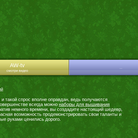
AW-tv
...
смотри видео
ий
и такой спрос вполне оправдан, ведь получаются
 совершенстве всегда можно
наборы для вышивания
ратив немного времени, вы создадите настоящий шедевр,
расная возможность продемонстрировать свои таланты и
ные руками ценились дорого.