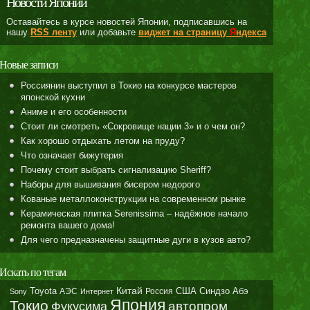
Новости Японии
Оставайтесь в курсе новостей Японии, подписавшись на
нашу
RSS ленту
или добавьте
виджет на страницу
Я
ндекса
Новые записи
Россиянин выступил в Токио на конкурсе мастеров
японской кухни
Аниме и его особенности
Стоит ли смотреть «Сокровище нации 3» и о чем он?
Как хорошо отдыхать летом на пруду?
Что означает бижутерия
Почему стоит выбрать сигнализацию Sheriff?
Наборы для вышивания бисером недорого
Кованые металлоконструкции на современном рынке
Керамическая плитка Serenissima – надёжное начало
ремонта вашего дома!
Для чего предназначены защитные дуги в кузов авто?
Искать по тегам
Toyota
Китай
Синдзо Абэ
АЭС
Россия
США
Sony
Интернет
Япония
Токио
автопром
Фукусима