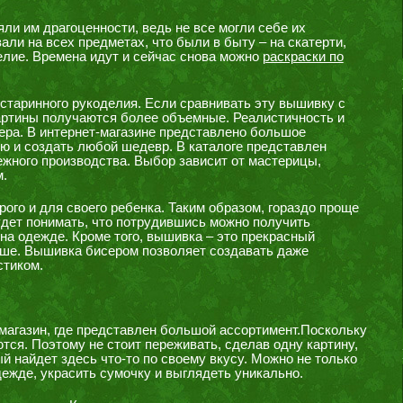
ли им драгоценности, ведь не все могли себе их
али на всех предметах, что были в быту – на скатерти,
елие. Времена идут и сейчас снова можно
раскраски по
старинного рукоделия. Если сравнивать эту вышивку с
картины получаются более объемные. Реалистичность и
ера. В интернет-магазине представлено большое
ию и создать любой шедевр. В каталоге представлен
ежного производства. Выбор зависит от мастерицы,
.
го и для своего ребенка. Таким образом, гораздо проще
удет понимать, что потрудившись можно получить
на одежде. Кроме того, вышивка – это прекрасный
льше. Вышивка бисером позволяет создавать даже
стиком.
магазин, где представлен большой ассортимент.Поскольку
тся. Поэтому не стоит переживать, сделав одну картину,
й найдет здесь что-то по своему вкусу. Можно не только
дежде, украсить сумочку и выглядеть уникально.