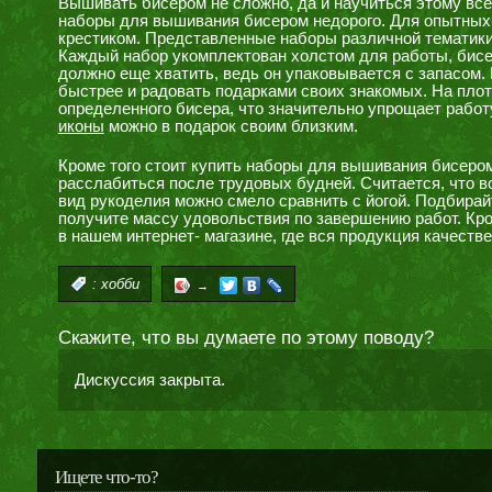
Вышивать бисером не сложно, да и научиться этому все
наборы для вышивания бисером недорого. Для опытных
крестиком. Представленные наборы различной тематики 
Каждый набор укомплектован холстом для работы, бисер
должно еще хватить, ведь он упаковывается с запасом.
быстрее и радовать подарками своих знакомых. На плот
определенного бисера, что значительно упрощает работ
иконы
можно в подарок своим близким.
Кроме того стоит купить наборы для вышивания бисером
расслабиться после трудовых будней. Считается, что 
вид рукоделия можно смело сравнить с йогой. Подбирай
получите массу удовольствия по завершению работ. Кро
в нашем интернет- магазине, где вся продукция качестве
:
хобби
→
Скажите, что вы думаете по этому поводу?
Дискуссия закрыта.
Ищете что-то?