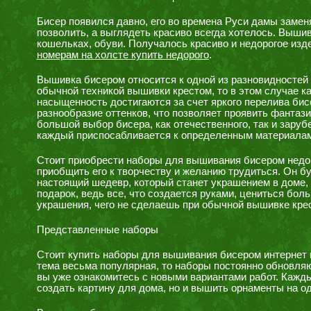
Бисер появился давно, его во времена Руси дамы заменя
позволить, а выглядеть красиво всегда хотелось. Вышив
кошельках, обуви. Получалось красиво и недорогое изд
номерам на холсте купить недорого
.
Вышивка бисером относится к одной из разновидностей 
обычной техникой вышивки крестом, то в этом случае 
насыщенность достигаются за счет яркого перелива бис
разнообразие оттенков, что позволяет проявить фантаз
большой выбор бисера, как отечественного, так и заруб
каждый приспосабливается к определенным материалам
Стоит приобрести наборы для вышивания бисером недоро
приобщить его к творчеству и желанию трудиться. Он б
настоящий шедевр, который станет украшением в доме, 
подарок, ведь все, что создается руками, цениться бо
украшения, чего не сделаешь при обычной вышивке кре
Представленные наборы
Стоит купить наборы для вышивания бисером интернет 
тема весьма популярная, то наборы постоянно обновляю
вы уже ознакомитесь с новыми вариантами работ. Кажды
создать картину для дома, но и вышить орнаменты на о