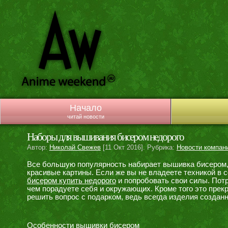
Начало
читай новости
Наборы для вышивания бисером недорого
Автор:
Николай Свежев
[11 Окт 2016]. Рубрика:
Новости компан
Все большую популярность набирает вышивка бисером, 
красивые картины. Если же вы не владеете техникой в
бисером купить недорого
и попробовать свои силы. Пот
чем порадуете себя и окружающих. Кроме того это прек
решить вопрос с подарком, ведь всегда изделия создан
Особенности вышивки бисером