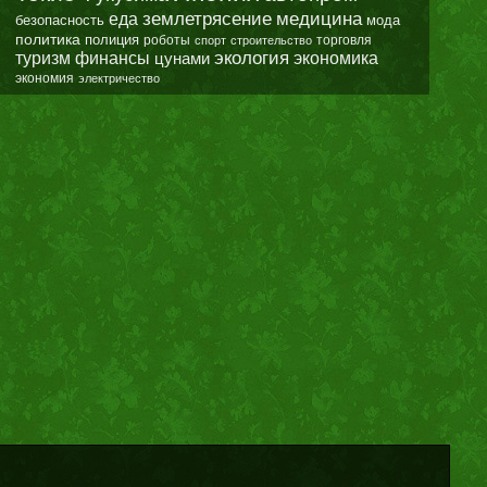
землетрясение
еда
медицина
безопасность
мода
политика
полиция
роботы
спорт
строительство
торговля
экология
туризм
финансы
цунами
экономика
экономия
электричество