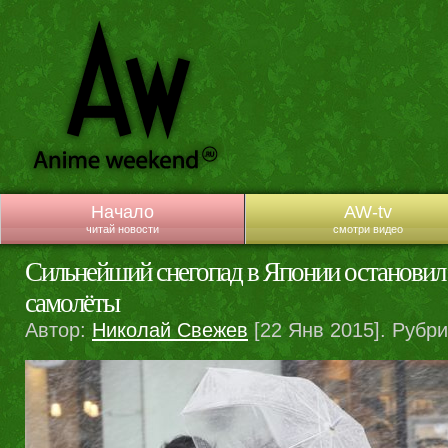
Начало
AW-tv
читай новости
смотри видео
Сильнейший снегопад в Японии остановил 
самолёты
Автор:
Николай Свежев
[22 Янв 2015]. Рубр