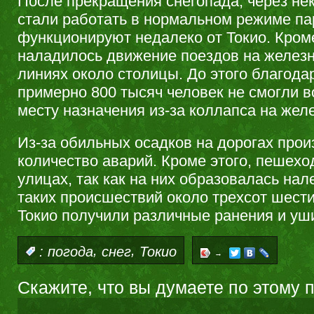
После прекращения снегопада, через не
стали работать в нормальном режиме па
функционируют недалеко от Токио. Кроме
наладилось движение поездов на желез
линиях около столицы. До этого благода
примерно 800 тысяч человек не смогли в
месту назначения из-за коллапса на жел
Из-за обильных осадков на дорогах про
количество аварий. Кроме этого, пешехо
улицах, так как на них образовалась нал
таких происшествий около трехсот шести
Токио получили различные ранения и уш
,
,
:
погода
снег
Токио
→
Скажите, что вы думаете по этому 