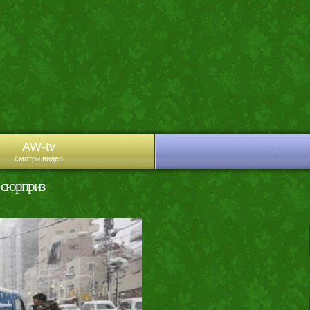
AW-tv
...
смотри видео
 сюрприз