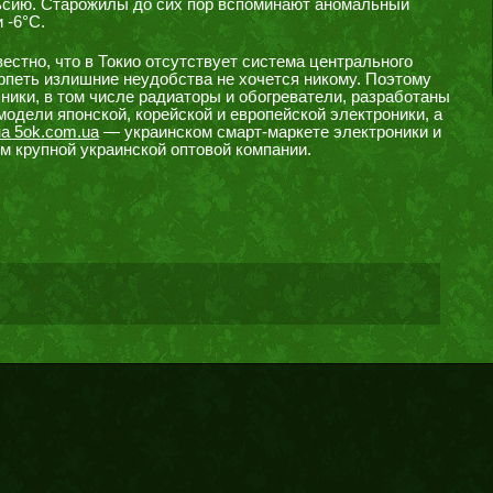
льсию. Старожилы до сих пор вспоминают аномальный
 -6°С.
естно, что в Токио отсутствует система центрального
ерпеть излишние неудобства не хочется никому. Поэтому
ники, в том числе радиаторы и обогреватели, разработаны
одели японской, корейской и европейской электроники, а
на 5ok.com.ua
— украинском смарт-маркете электроники и
м крупной украинской оптовой компании.