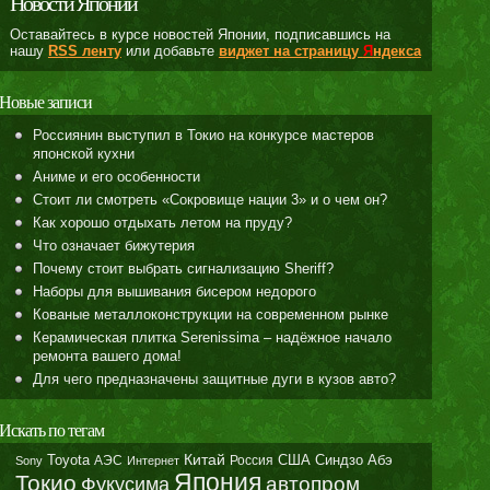
Новости Японии
Оставайтесь в курсе новостей Японии, подписавшись на
нашу
RSS ленту
или добавьте
виджет на страницу
Я
ндекса
Новые записи
Россиянин выступил в Токио на конкурсе мастеров
японской кухни
Аниме и его особенности
Стоит ли смотреть «Сокровище нации 3» и о чем он?
Как хорошо отдыхать летом на пруду?
Что означает бижутерия
Почему стоит выбрать сигнализацию Sheriff?
Наборы для вышивания бисером недорого
Кованые металлоконструкции на современном рынке
Керамическая плитка Serenissima – надёжное начало
ремонта вашего дома!
Для чего предназначены защитные дуги в кузов авто?
Искать по тегам
Toyota
Китай
Синдзо Абэ
АЭС
Россия
США
Sony
Интернет
Япония
Токио
автопром
Фукусима