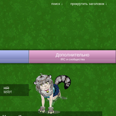
поиск ↓
прокрутить заголовок ↓
Дополнительно
IRC и сообщества
НЯ!
МЯУ!