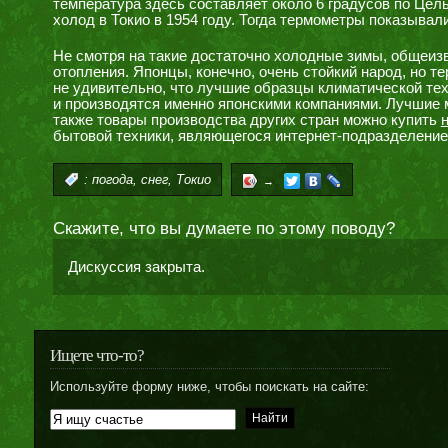
температура здесь составляет около 6 градусов по Це
холод в Токио в 1954 году. Тогда термометры показывали
Не смотря на такие достаточно холодные зимы, общеизв
отопления. Японцы, конечно, очень стойкий народ, но т
не удивительно, что лучшие образцы климатической тех
и производятся именно японскими компаниями. Лучшие м
также товары производства других стран можно купить
бытовой техники, являющегося интернет-подразделение
,
,
:
погода
снег
Токио
→
Скажите, что вы думаете по этому поводу?
Дискуссия закрыта.
Ищете что-то?
Используйте форму ниже, чтобы поискать на сайте: