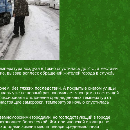
мпература воздуха в Токио опустилась до 2°С, а местами
ние, вызвав всплеск обращений жителей города в службы
очем, без тяжких последствий. А покрытые снегом улицы
нварь уже не первый раз напоминает японцам о настоящей
фиксировали отклонение среднедневных температур от
 настоящие заморозки, температура ночью опустилась
земноморскими городами, но господствующий в городе
мегаполисе более сухой. Жители японской столицы не
ый холодный зимний месяц январь среднемесячная