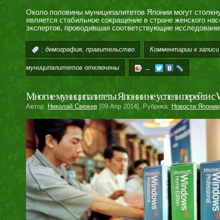
Около половины муниципалитетов Японии могут столкну
является стабильное сокращение в стране женского нас
экспертов, проводившая соответствующие исследовани
,
Комментарии
к записи
:
демография
правительство
муниципалитетов
отключены
→
Многие муниципалитеты Японии не успели перейти с 
Автор:
Николай Свежев
[09 Апр 2014]. Рубрика:
Новости Японии