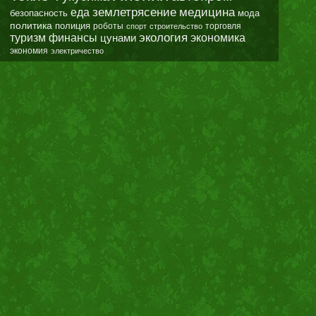
землетрясение
еда
медицина
безопасность
мода
политика
полиция
роботы
спорт
строительство
торговля
экология
туризм
финансы
цунами
экономика
экономия
электричество