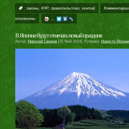
,
,
,
Комментарии
:
законы
КНР
правительство
хентай
отключены
→
В Японии будут отмечать новый праздник
Автор:
Николай Свежев
[25 Май 2014]. Рубрика:
Новости Япони