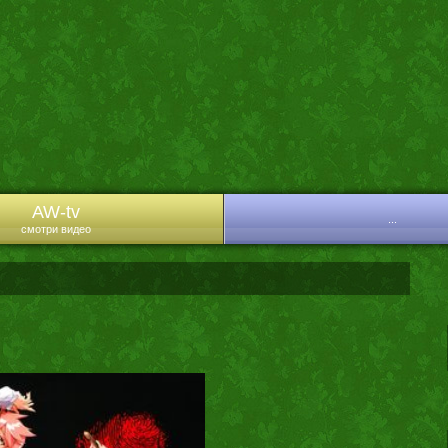
AW-tv
...
смотри видео