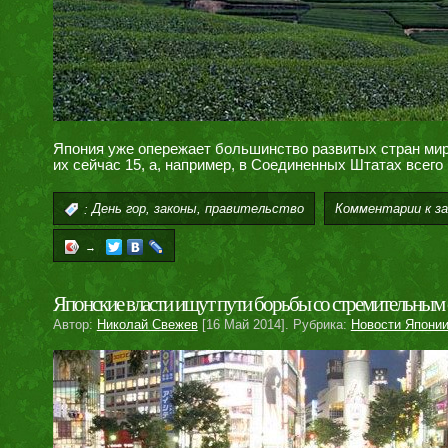
Япония уже опережает большинство развитых стран мир
их сейчас 15, а, например, в Соединенных Штатах всего
,
,
Комментарии
к з
:
День гор
законы
правительство
→
Японские власти ищут пути борьбы со стремительным 
Автор:
Николай Свежев
[16 Май 2014]. Рубрика:
Новости Япони