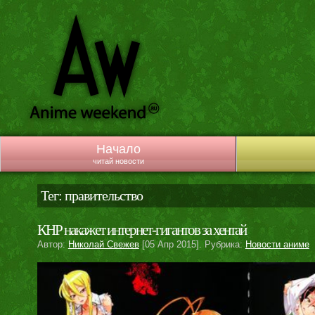
Начало
читай новости
Тег: правительство
КНР накажет интернет-гигантов за хентай
Автор:
Николай Свежев
[05 Апр 2015]. Рубрика:
Новости аниме