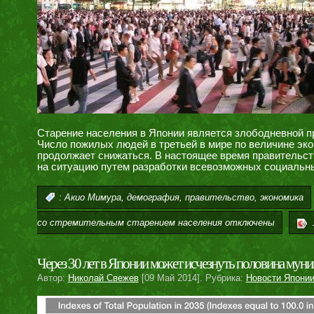
Старение населения в Японии является злободневной п
Число пожилых людей в третьей в мире по величине эк
продолжает снижаться. В настоящее время правительст
на ситуацию путем разработки всевозможных социальны
,
,
,
:
Акио Мимура
демография
правительство
экономика
со стремительным старением населения
отключены
Через 30 лет в Японии может исчезнуть половина мун
Автор:
Николай Свежев
[09 Май 2014]. Рубрика:
Новости Япони