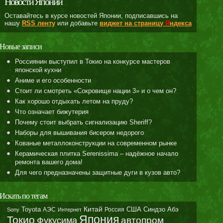
Новости Японии
Оставайтесь в курсе новостей Японии, подписавшись на
нашу
RSS ленту
или добавьте
виджет на страницу
Я
ндекса
Новые записи
Россиянин выступил в Токио на конкурсе мастеров
японской кухни
Аниме и его особенности
Стоит ли смотреть «Сокровище нации 3» и о чем он?
Как хорошо отдыхать летом на пруду?
Что означает бижутерия
Почему стоит выбрать сигнализацию Sheriff?
Наборы для вышивания бисером недорого
Кованые металлоконструкции на современном рынке
Керамическая плитка Serenissima – надёжное начало
ремонта вашего дома!
Для чего предназначены защитные дуги в кузов авто?
Искать по тегам
Toyota
Китай
Синдзо Абэ
АЭС
Россия
США
Sony
Интернет
Япония
Токио
автопром
Фукусима