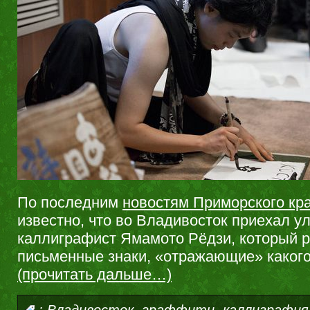
По последним
новостям Приморского кр
известно, что во Владивосток приехал у
каллиграфист Ямамото Рёдзи, который р
письменные знаки, «отражающие» какого
(прочитать дальше…)
,
,
:
Владивосток
граффити
каллиграфия