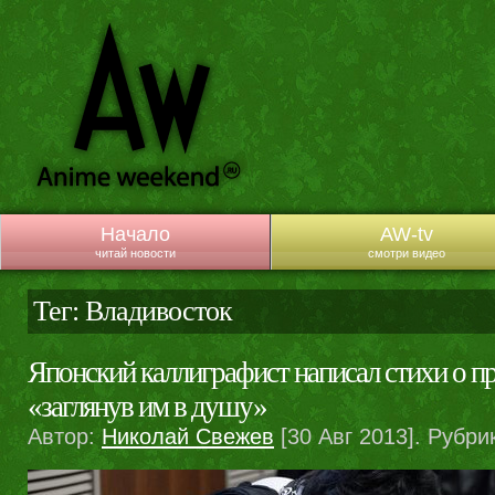
Начало
AW-tv
читай новости
смотри видео
Тег: Владивосток
Японский каллиграфист написал стихи о п
«заглянув им в душу»
Автор:
Николай Свежев
[30 Авг 2013]. Рубри