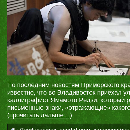
По последним
новостям Приморского кр
известно, что во Владивосток приехал у
каллиграфист Ямамото Рёдзи, который р
письменные знаки, «отражающие» какого
(прочитать дальше…)
,
,
:
Владивосток
граффити
каллиграфия