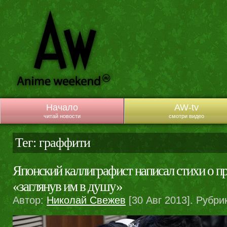
Начало
AW-tv
читай новости
смотри видео
Тег: граффити
Японский каллиграфист написал стихи о п
«заглянув им в душу»
Автор:
Николай Свежев
[30 Авг 2013]. Рубри