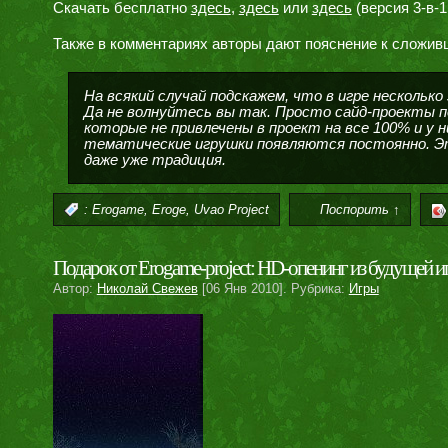
Скачать бесплатно
здесь
,
здесь
или
здесь
(версия 3-в-1,
Также в комментариях авторы дают пояснение к сложивш
На всякий случай подскажем, что в игре несколько
Да не волнуйтесь вы так. Просто сайд-проекты п
которые не привлечены в проект на все 100% и у 
тематические игрушки появляются постоянно. Эт
даже уже традиция.
,
,
:
Erogame
Eroge
Uvao Project
Поспорить ↑
Подарок от Erogame-project: HD-опенинг из будущей и
Автор:
Николай Свежев
[06 Янв 2010]. Рубрика:
Игры