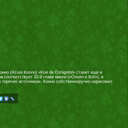
но (Azure Konno) «Koe de Oshigoto!» станет ещё и
соответствует 32-й главе манги («Onsen e Ikō!»), в
 горячих источниках. Конно собственноручно нарисовал