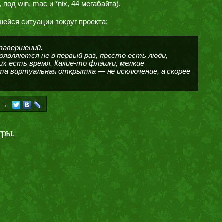
 под win, mac и *nix, 44 мегабайта).
ейся ситуации вокруг проекта:
 завершений.
оявляются не в первый раз, просто есть люди,
них есть время. Какие-то флэшки, мелкие
а виртуальная открытка — не исключение, а скорее
→
гры.