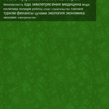
землетрясение
еда
медицина
безопасность
мода
политика
полиция
роботы
спорт
строительство
торговля
экология
туризм
финансы
цунами
экономика
экономия
электричество