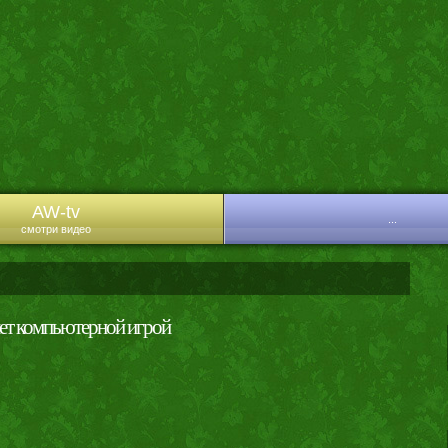
AW-tv
...
смотри видео
нет компьютерной игрой