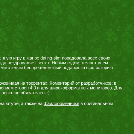
енную игру в жанре
dating-sim
порадовала всех своих
нда поздраваляет всех с Новым годом, желает всем
ит читателям беспрецедентный подарок за всю историю
оженнаая на торрентах. Коментарий от разработчиков: в
шением сторон 4:3 и для широкоформатных мониторов. Для
вовсе не обязателен. :)
на ютубе, а также на
файлообменнике
в оригинальном