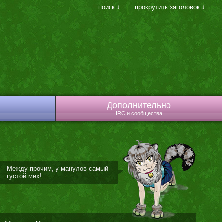
поиск ↓
прокрутить заголовок ↓
Дополнительно
IRC и сообщества
Между прочим, у манулов самый
густой мех!