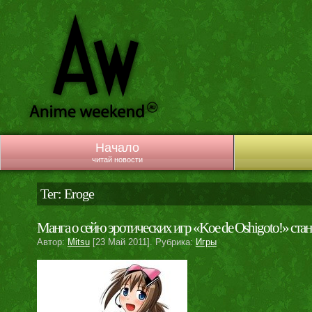
Начало
читай новости
Тег: Eroge
Манга о сейю эротических игр «Koe de Oshigoto!» ста
Автор:
Mitsu
[23 Май 2011]. Рубрика:
Игры