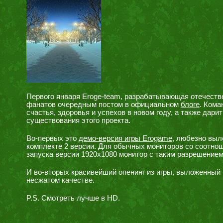
Первого января Eroge-team, разрабатывающая отечеств
фанатов очередным постом в официальном
блоге
. Кома
счастья, здоровья и успехов в новом году, а также дар
существования этого проекта.
Во-первых это
демо-версия игры Erogame
, любезно выл
комплекте 2 версии. Для обычных мониторов со соотно
запуска версии 1920х1080 монитор с таким разрешением 
И во-вторых красивейший опенинг из игры, выложенный 
несжатом качестве.
P.S. Смотреть лучше в HD.