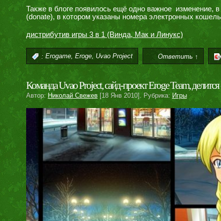
Также в блоге появилось ещё одно важное изменение, в
(donate), в котором указаны номера электронных кошел
дистрибутив игры 3 в 1 (Винда, Мак и Линукс)
,
,
:
Erogame
Eroge
Uvao Project
Ответить ↑
Команда Uvao Project, сайд-проект Eroge Team, делитс
Автор:
Николай Свежев
[18 Янв 2010]. Рубрика:
Игры