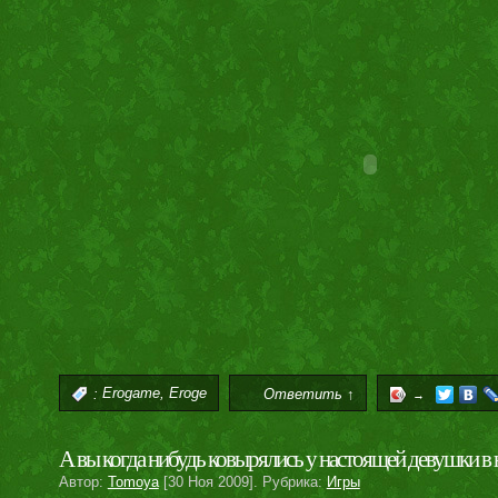
,
:
Erogame
Eroge
Ответить ↑
→
А вы когда нибудь ковырялись у настоящей девушки в 
Автор:
Tomoya
[30 Ноя 2009]. Рубрика:
Игры