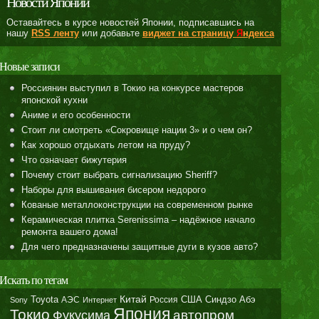
Новости Японии
Оставайтесь в курсе новостей Японии, подписавшись на
нашу
RSS ленту
или добавьте
виджет на страницу
Я
ндекса
Новые записи
Россиянин выступил в Токио на конкурсе мастеров
японской кухни
Аниме и его особенности
Стоит ли смотреть «Сокровище нации 3» и о чем он?
Как хорошо отдыхать летом на пруду?
Что означает бижутерия
Почему стоит выбрать сигнализацию Sheriff?
Наборы для вышивания бисером недорого
Кованые металлоконструкции на современном рынке
Керамическая плитка Serenissima – надёжное начало
ремонта вашего дома!
Для чего предназначены защитные дуги в кузов авто?
Искать по тегам
Toyota
Китай
Синдзо Абэ
АЭС
Россия
США
Sony
Интернет
Япония
Токио
автопром
Фукусима