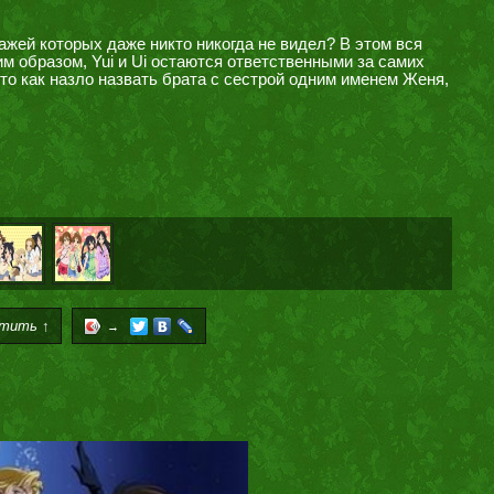
нажей которых даже никто никогда не видел? В этом вся
им образом, Yui и Ui остаются ответственными за самих
то как назло назвать брата с сестрой одним именем Женя,
тить ↑
→