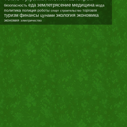
землетрясение
еда
медицина
безопасность
мода
политика
полиция
роботы
спорт
строительство
торговля
экология
туризм
финансы
цунами
экономика
экономия
электричество