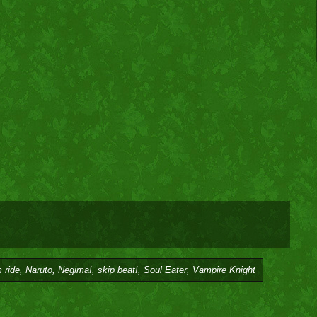
,
,
,
,
,
 ride
Naruto
Negima!
skip beat!
Soul Eater
Vampire Knight