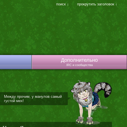
поиск ↓
прокрутить заголовок ↓
Дополнительно
IRC и сообщества
Между прочим, у манулов самый
густой мех!