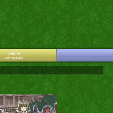
AW-tv
...
смотри видео