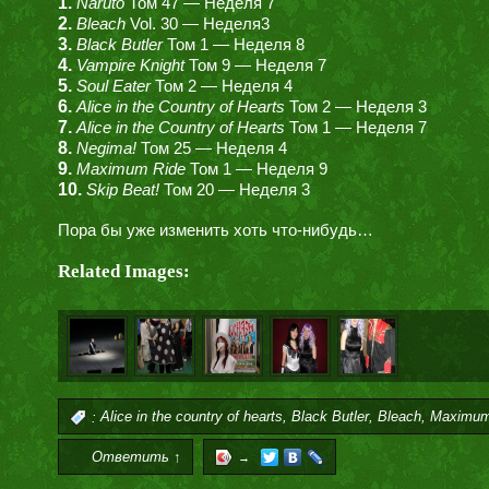
1.
Naruto
Том 47 — Неделя 7
2.
Bleach
Vol. 30 — Неделя3
3.
Black Butler
Том 1 — Неделя 8
4.
Vampire Knight
Том 9 — Неделя 7
5.
Soul Eater
Том 2 — Неделя 4
6.
Alice in the Country of Hearts
Том 2 — Неделя 3
7.
Alice in the Country of Hearts
Том 1 — Неделя 7
8.
Negima!
Том 25 — Неделя 4
9.
Maximum Ride
Том 1 — Неделя 9
10.
Skip Beat!
Том 20 — Неделя 3
Пора бы уже изменить хоть что-нибудь…
Related Images:
,
,
,
:
Alice in the country of hearts
Black Butler
Bleach
Maximum
Ответить ↑
→