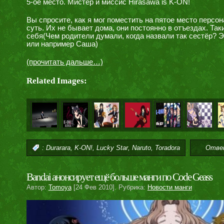
5-ое место. Мистер и миссис Hirasawa is K-ON!
Вы спросите, как я мог поместить на пятое место персо
суть. Их не бывает дома, они постоянно в отъездах. Так
себя(Чем родители думали, когда назвали так сестёр? Э
или например Саша)
(прочитать дальше…)
Related Images:
,
,
,
,
:
Durarara
K-ON!
Lucky Star
Naruto
Toradora
Отве
Bandai анонсирует ещё больше манги по Code Geass
Автор:
Tomoya
[24 Фев 2010]. Рубрика:
Новости манги