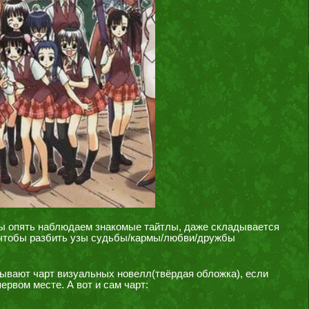
 мы опять наблюдаем знакомые тайтлы, даже складывается
 чтобы разбить узы судьбы/кармы/любви/дружбы
зрывают чарт визуальных новелл(твёрдая обложка), если
ервом месте. А вот и сам чарт: