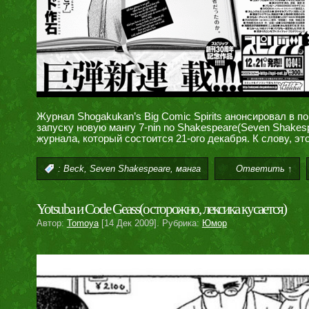
Журнал Shogakukan’s Big Comic Spirits анонсировал в пон
запуску новую мангу 7-nin no Shakespeare(Seven Shake
журнала, который состоится 21-ого декабря. К слову, эт
,
,
:
Beck
Seven Shakespeare
манга
Ответить ↑
Yotsuba и Code Geass(осторожно, лексика кусается)
Автор:
Tomoya
[14 Дек 2009]. Рубрика:
Юмор