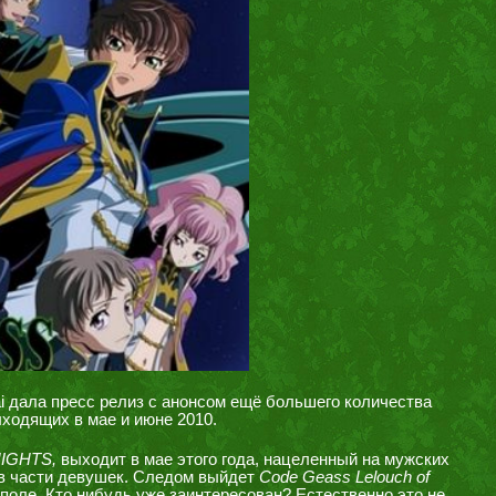
ai дала пресс релиз с анонсом ещё большего количества
ыходящих в мае и июне 2010.
KNIGHTS,
выходит в мае этого года, нацеленный на мужских
ов части девушек. Следом выйдет
Code Geass Lelouch of
 поле. Кто нибудь уже заинтересован? Естественно это не