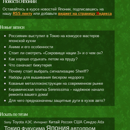
Новости Японии
Оставайтесь в курсе новостей Японии, подписавшись на
нашу
RSS ленту
или добавьте
виджет на страницу
Я
ндекса
Новые записи
Россиянин выступил в Токио на конкурсе мастеров
японской кухни
Аниме и его особенности
Стоит ли смотреть «Сокровище нации 3» и о чем он?
Как хорошо отдыхать летом на пруду?
Что означает бижутерия
Почему стоит выбрать сигнализацию Sheriff?
Наборы для вышивания бисером недорого
Кованые металлоконструкции на современном рынке
Керамическая плитка Serenissima – надёжное начало
ремонта вашего дома!
Для чего предназначены защитные дуги в кузов авто?
Искать по тегам
Toyota
Китай
Синдзо Абэ
АЭС
Россия
США
Sony
Интернет
Япония
Токио
автопром
Фукусима