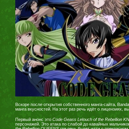
Вскоре после открытия собственного манга-сайта, Band
манга вкусностей. На этот раз речь идёт о лицензиях, в
Первый анонс это
Code Geass Lelouch of the Rebellion 
персонажей. Это атака по слабой до кавайных мальчик
the Rebellion QUEENS
где речь будет идти о прекрасном