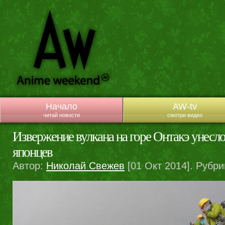
Начало
AW-tv
читай новости
смотри видео
Извержение вулкана на горе Онтакэ унесл
японцев
Автор:
Николай Свежев
[01 Окт 2014]. Рубри