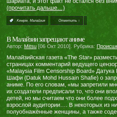
шариата, и этот факт не остался без вни
(прочитать дальше…)
,
:
Kewpie
Малайзия
Ответить ↑
В Малайзии запрещают аниме
Автор:
Mitsu
[06 Окт 2010]. Рубрика:
Происш
Малайзийская газета «The Star» размест
страницах комментарий ведущего цензо
«Malaysia Film Censorship Board» Датука
Шафи (Datuk Mohd Hussain Shafie) о зап
аниме. По его словам, «мы запретили мн
их создатели предписали то, что они впо
детей, но мы считаем что они более под
взрослой аудитории…. В некоторых из н
полуобнажённые женщины, а также соде